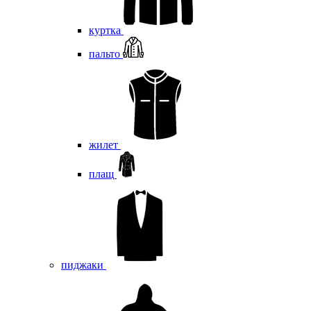
куртка
пальто
жилет
плащ
пиджаки