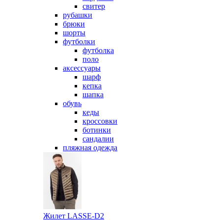
свитер
рубашки
брюки
шорты
футболки
футболка
поло
аксессуары
шарф
кепка
шапка
обувь
кеды
кроссовки
ботинки
сандалии
пляжная одежда
Жилет LASSE-D2