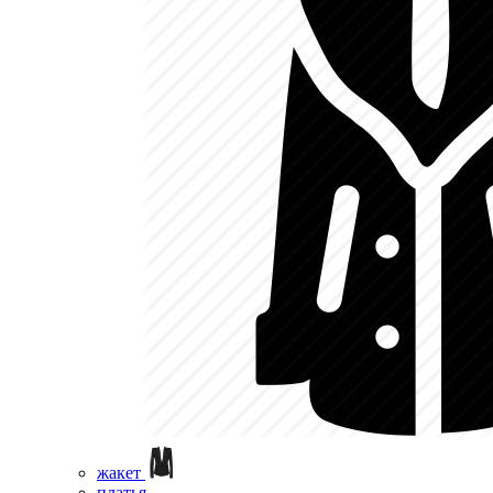
жакет
платья