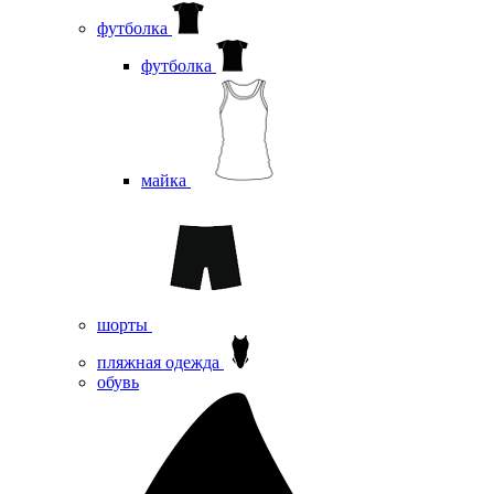
футболка
футболка
майка
шорты
пляжная одежда
oбувь