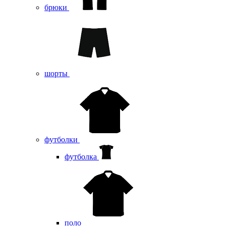
брюки
шорты
футболки
футболка
поло