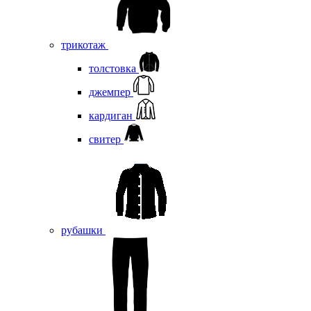
трикотаж
толстовка
джемпер
кардиган
свитер
рубашки