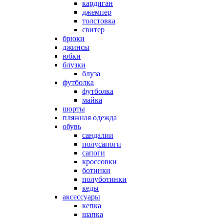
кардиган
джемпер
толстовка
свитер
брюки
джинсы
юбки
блузки
блуза
футболка
футболка
майка
шорты
пляжная одежда
oбувь
сандалии
полусапоги
сапоги
кроссовки
ботинки
полуботинки
кеды
аксессуары
кепка
шапка