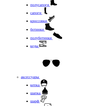
полусапоги
сапоги
кроссовки
ботинки
полуботинки
кеды
аксессуары
кепка
шапка
шарф