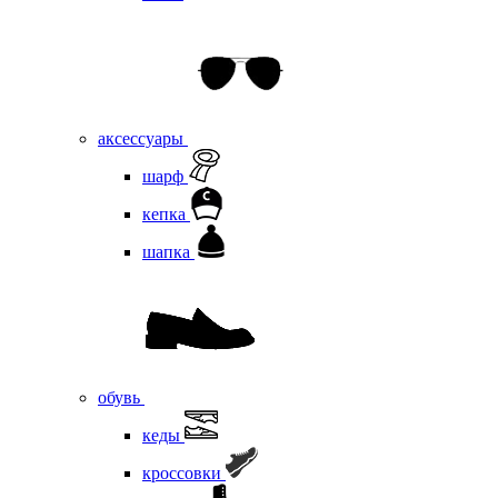
аксессуары
шарф
кепка
шапка
обувь
кеды
кроссовки