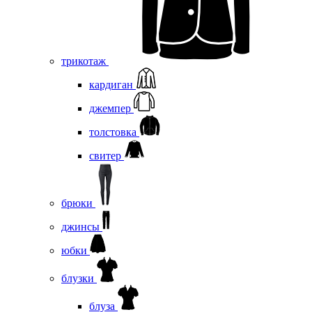
трикотаж
кардиган
джемпер
толстовка
свитер
брюки
джинсы
юбки
блузки
блуза