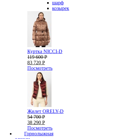
шарф
козырек
Куртка NICCI-D
119 600 Р
83 720 Р
Посмотреть
Жилет ORELY-D
54 700 Р
38 290 Р
Посмотреть
Горнолыжная