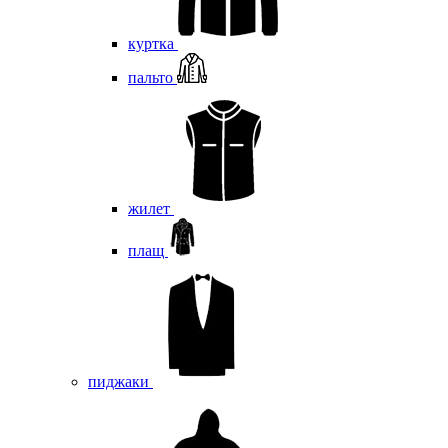
куртка
пальто
жилет
плащ
пиджаки