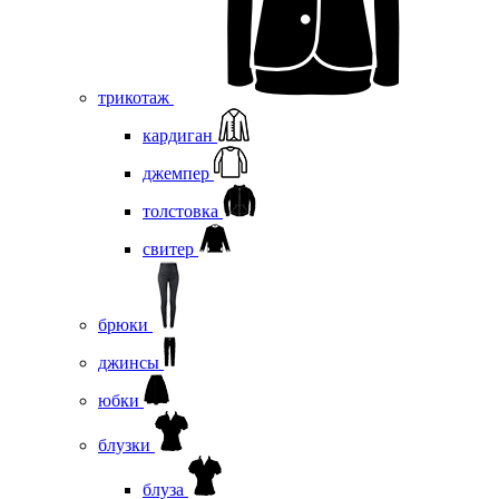
трикотаж
кардиган
джемпер
толстовка
свитер
брюки
джинсы
юбки
блузки
блуза