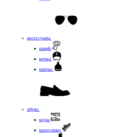
аксессуары
шарф
кепка
шапка
обувь
кеды
кроссовки