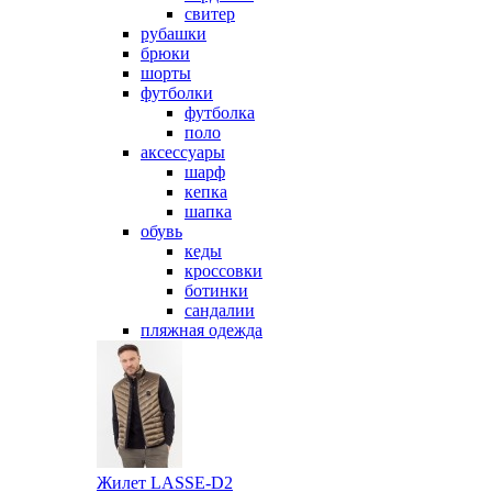
свитер
рубашки
брюки
шорты
футболки
футболка
поло
аксессуары
шарф
кепка
шапка
обувь
кеды
кроссовки
ботинки
сандалии
пляжная одежда
Жилет LASSE-D2