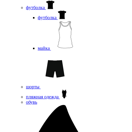
футболка
футболка
майка
шорты
пляжная одежда
oбувь