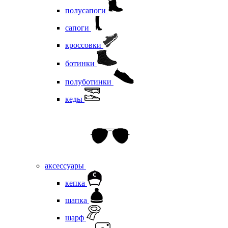
полусапоги
сапоги
кроссовки
ботинки
полуботинки
кеды
аксессуары
кепка
шапка
шарф