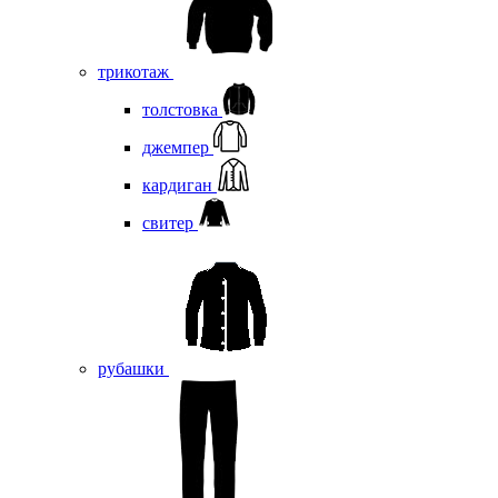
трикотаж
толстовка
джемпер
кардиган
свитер
рубашки