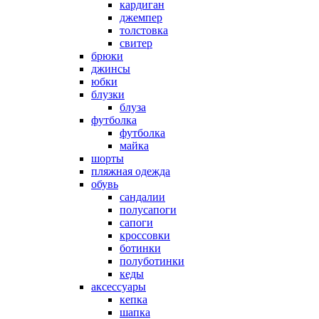
кардиган
джемпер
толстовка
свитер
брюки
джинсы
юбки
блузки
блуза
футболка
футболка
майка
шорты
пляжная одежда
oбувь
сандалии
полусапоги
сапоги
кроссовки
ботинки
полуботинки
кеды
аксессуары
кепка
шапка