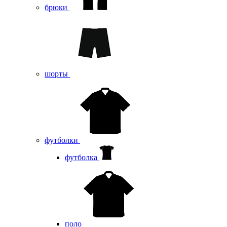
брюки
шорты
футболки
футболка
поло