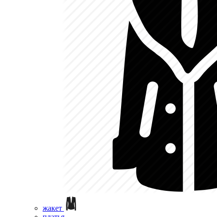
жакет
платья