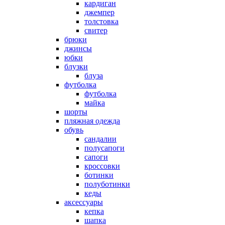
кардиган
джемпер
толстовка
свитер
брюки
джинсы
юбки
блузки
блуза
футболка
футболка
майка
шорты
пляжная одежда
oбувь
сандалии
полусапоги
сапоги
кроссовки
ботинки
полуботинки
кеды
аксессуары
кепка
шапка