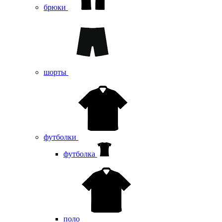
брюки
шорты
футболки
футболка
поло