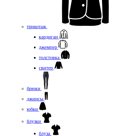
трикотаж
кардиган
джемпер
толстовка
свитер
брюки
джинсы
юбки
блузки
блуза