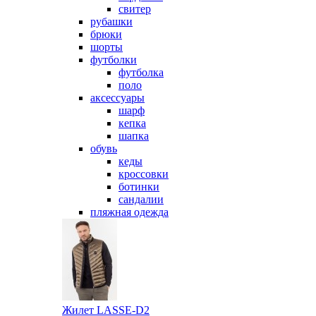
свитер
рубашки
брюки
шорты
футболки
футболка
поло
аксессуары
шарф
кепка
шапка
обувь
кеды
кроссовки
ботинки
сандалии
пляжная одежда
Жилет LASSE-D2