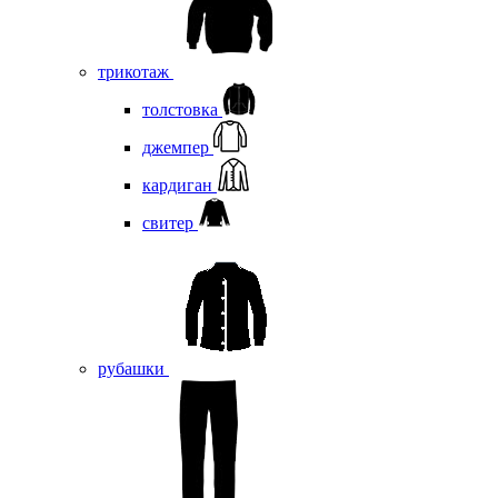
трикотаж
толстовка
джемпер
кардиган
свитер
рубашки