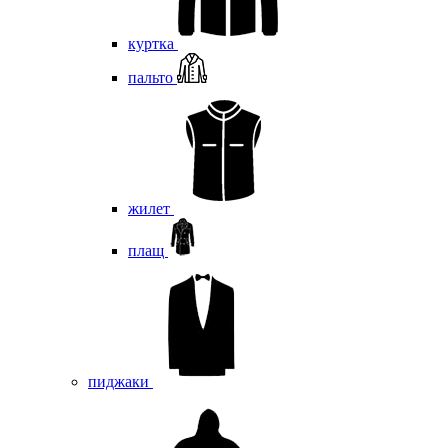
куртка
пальто
жилет
плащ
пиджаки