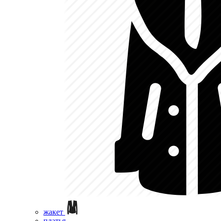
жакет
платья