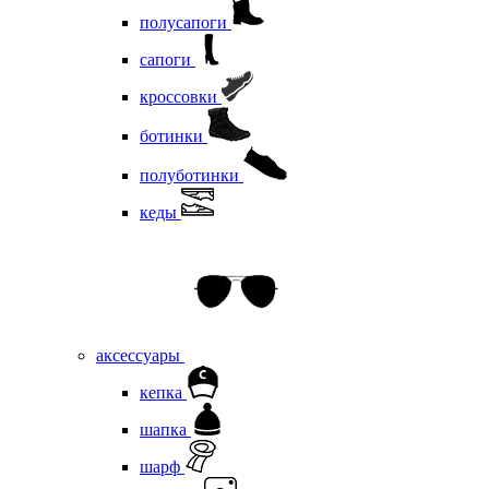
полусапоги
сапоги
кроссовки
ботинки
полуботинки
кеды
аксессуары
кепка
шапка
шарф