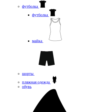
футболка
футболка
майка
шорты
пляжная одежда
oбувь