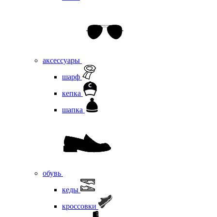
аксессуары
шарф
кепка
шапка
обувь
кеды
кроссовки