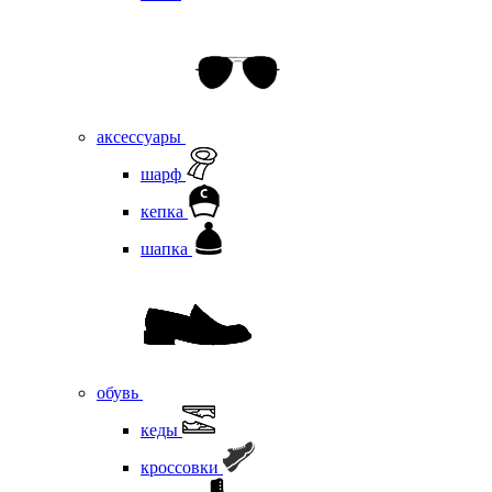
аксессуары
шарф
кепка
шапка
обувь
кеды
кроссовки