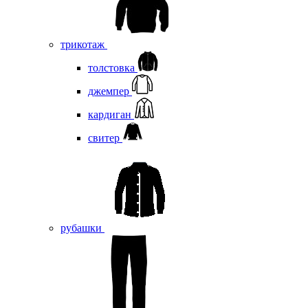
трикотаж
толстовка
джемпер
кардиган
свитер
рубашки