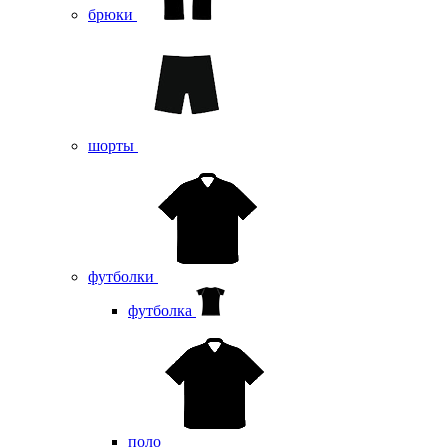
брюки
шорты
футболки
футболка
поло