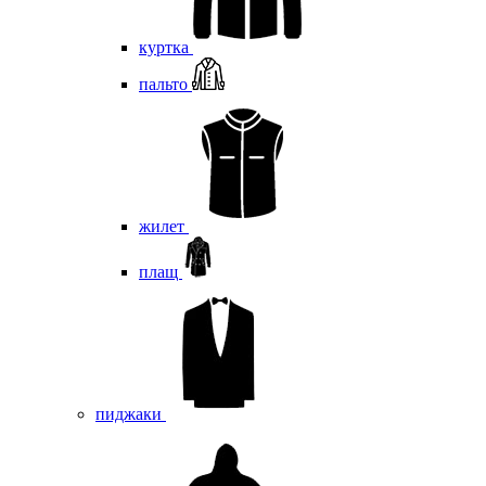
куртка
пальто
жилет
плащ
пиджаки