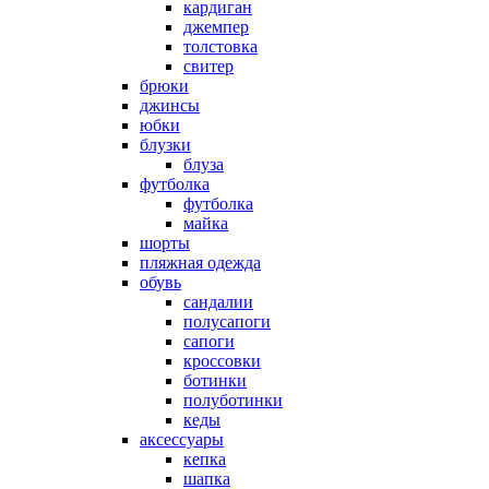
кардиган
джемпер
толстовка
свитер
брюки
джинсы
юбки
блузки
блуза
футболка
футболка
майка
шорты
пляжная одежда
oбувь
сандалии
полусапоги
сапоги
кроссовки
ботинки
полуботинки
кеды
аксессуары
кепка
шапка