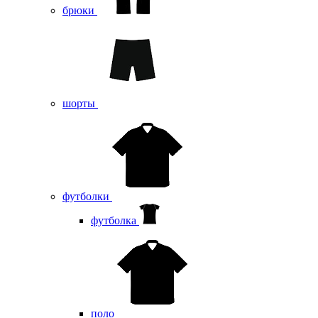
брюки
шорты
футболки
футболка
поло