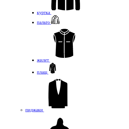
куртка
пальто
жилет
плащ
пиджаки