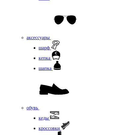
аксессуары
шарф
кепка
шапка
обувь
кеды
кроссовки