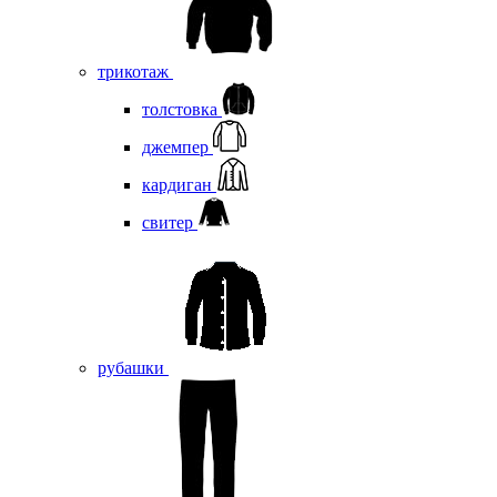
трикотаж
толстовка
джемпер
кардиган
свитер
рубашки