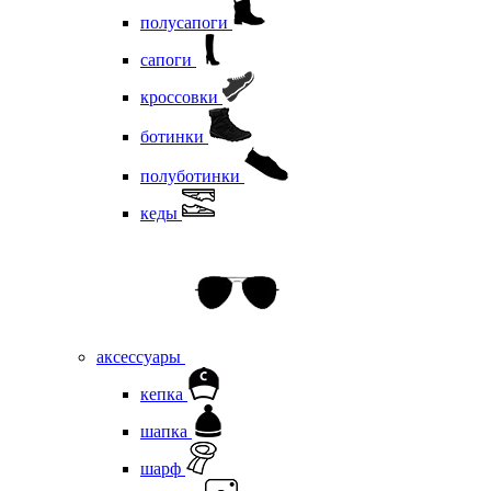
полусапоги
сапоги
кроссовки
ботинки
полуботинки
кеды
аксессуары
кепка
шапка
шарф