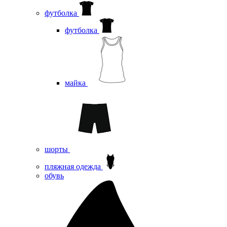
футболка
футболка
майка
шорты
пляжная одежда
oбувь