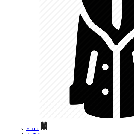
жакет
платья