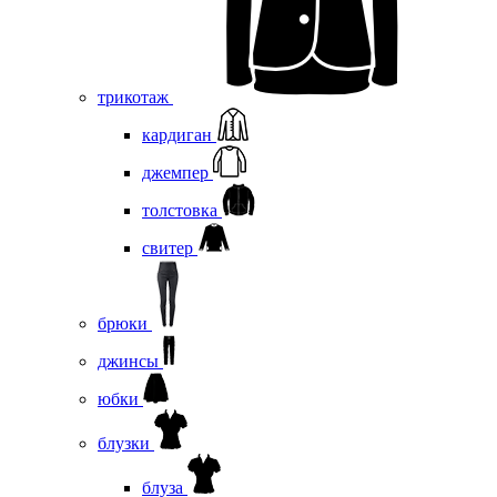
трикотаж
кардиган
джемпер
толстовка
свитер
брюки
джинсы
юбки
блузки
блуза