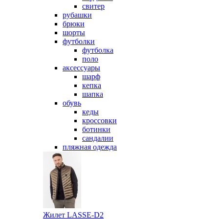
свитер
рубашки
брюки
шорты
футболки
футболка
поло
аксессуары
шарф
кепка
шапка
обувь
кеды
кроссовки
ботинки
сандалии
пляжная одежда
Жилет LASSE-D2