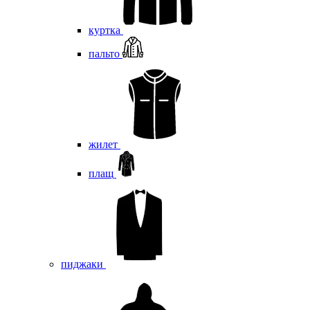
куртка
пальто
жилет
плащ
пиджаки