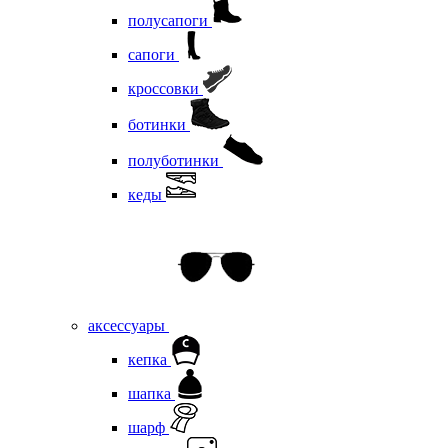
полусапоги
сапоги
кроссовки
ботинки
полуботинки
кеды
аксессуары
кепка
шапка
шарф