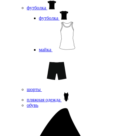
футболка
футболка
майка
шорты
пляжная одежда
oбувь