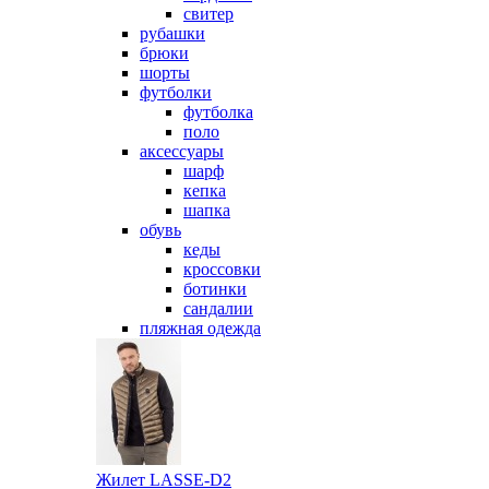
свитер
рубашки
брюки
шорты
футболки
футболка
поло
аксессуары
шарф
кепка
шапка
обувь
кеды
кроссовки
ботинки
сандалии
пляжная одежда
Жилет LASSE-D2