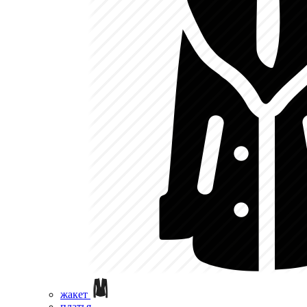
жакет
платья