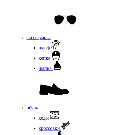
аксессуары
шарф
кепка
шапка
обувь
кеды
кроссовки