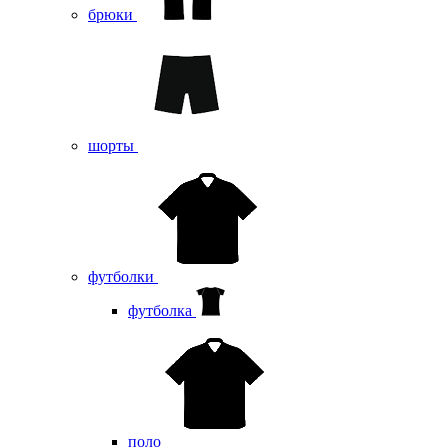
брюки
шорты
футболки
футболка
поло