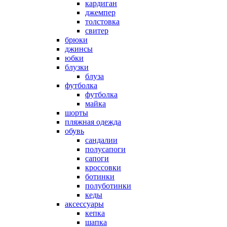
кардиган
джемпер
толстовка
свитер
брюки
джинсы
юбки
блузки
блуза
футболка
футболка
майка
шорты
пляжная одежда
oбувь
сандалии
полусапоги
сапоги
кроссовки
ботинки
полуботинки
кеды
аксессуары
кепка
шапка