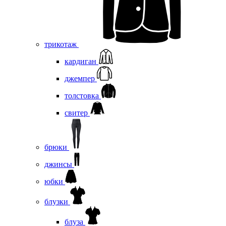
трикотаж
кардиган
джемпер
толстовка
свитер
брюки
джинсы
юбки
блузки
блуза