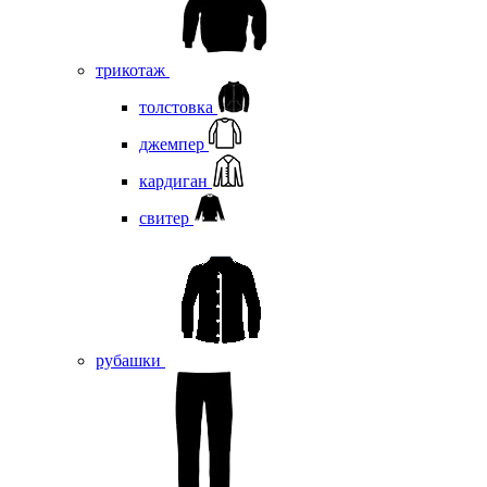
трикотаж
толстовка
джемпер
кардиган
свитер
рубашки