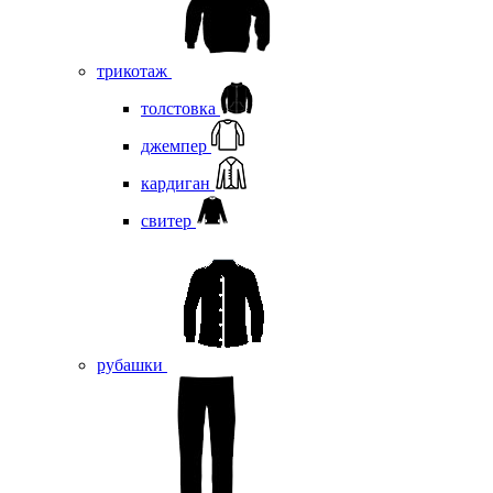
трикотаж
толстовка
джемпер
кардиган
свитер
рубашки