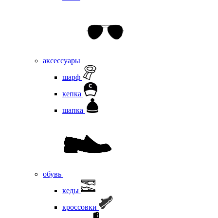
аксессуары
шарф
кепка
шапка
обувь
кеды
кроссовки