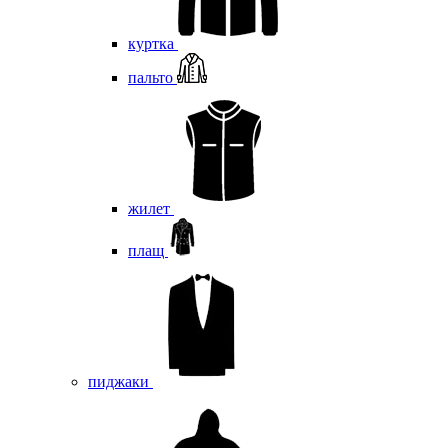
куртка
пальто
жилет
плащ
пиджаки