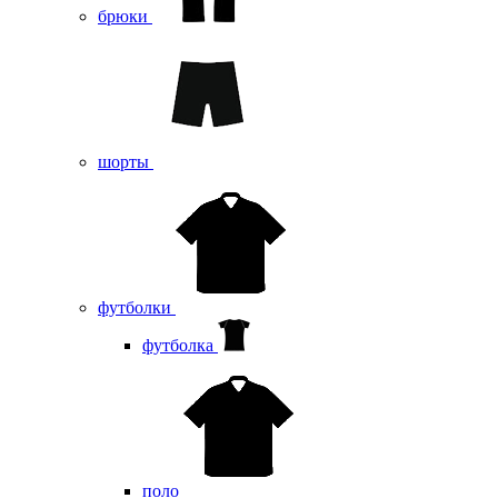
брюки
шорты
футболки
футболка
поло