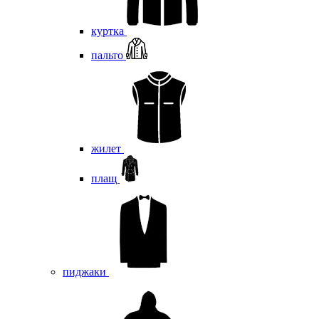
куртка
пальто
жилет
плащ
пиджаки