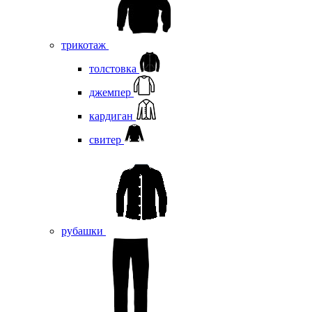
трикотаж
толстовка
джемпер
кардиган
свитер
рубашки