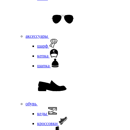
аксессуары
шарф
кепка
шапка
обувь
кеды
кроссовки