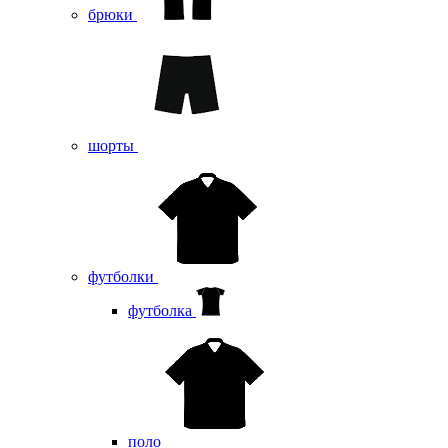
брюки
шорты
футболки
футболка
поло