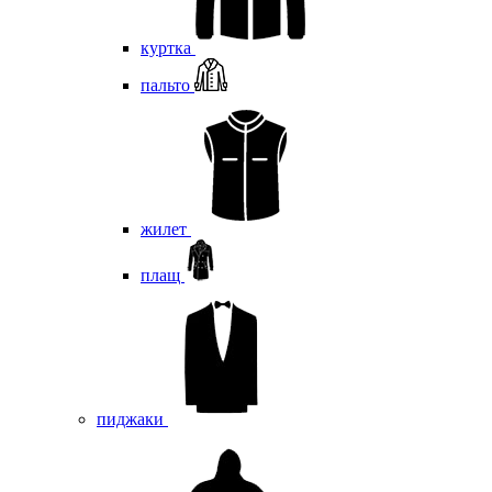
куртка
пальто
жилет
плащ
пиджаки