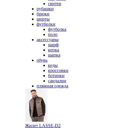
свитер
рубашки
брюки
шорты
футболки
футболка
поло
аксессуары
шарф
кепка
шапка
обувь
кеды
кроссовки
ботинки
сандалии
пляжная одежда
Жилет LASSE-D2