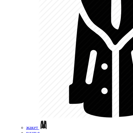
жакет
платья