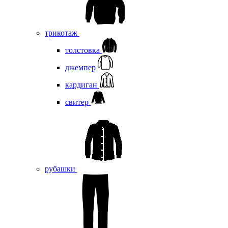
трикотаж
толстовка
джемпер
кардиган
свитер
рубашки