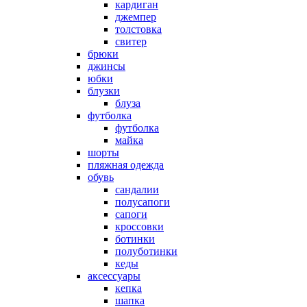
кардиган
джемпер
толстовка
свитер
брюки
джинсы
юбки
блузки
блуза
футболка
футболка
майка
шорты
пляжная одежда
oбувь
сандалии
полусапоги
сапоги
кроссовки
ботинки
полуботинки
кеды
аксессуары
кепка
шапка