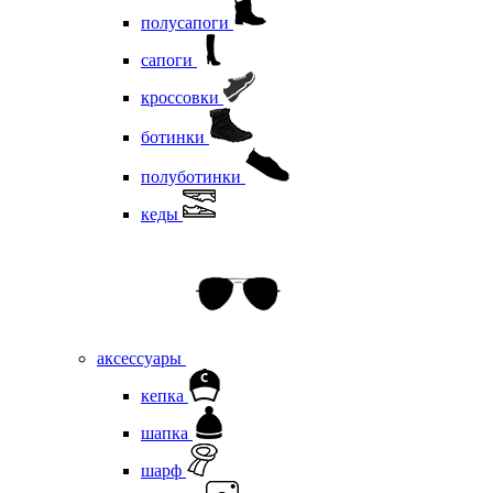
полусапоги
сапоги
кроссовки
ботинки
полуботинки
кеды
аксессуары
кепка
шапка
шарф