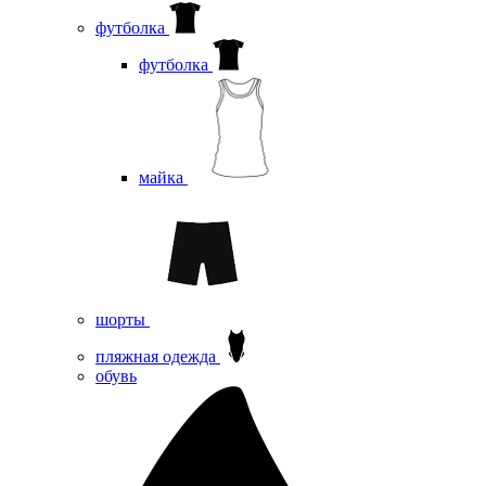
футболка
футболка
майка
шорты
пляжная одежда
oбувь