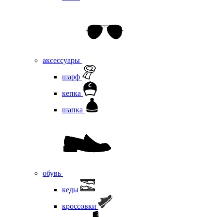
аксессуары
шарф
кепка
шапка
обувь
кеды
кроссовки