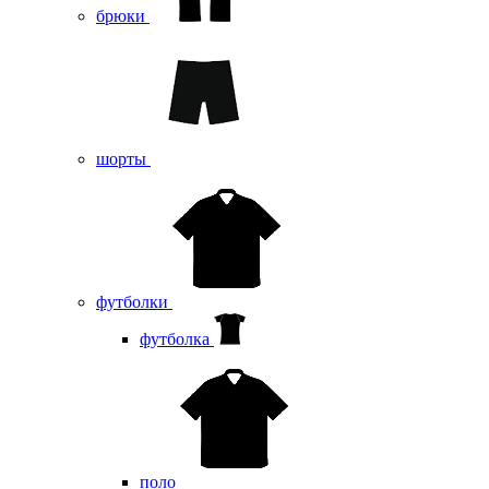
брюки
шорты
футболки
футболка
поло