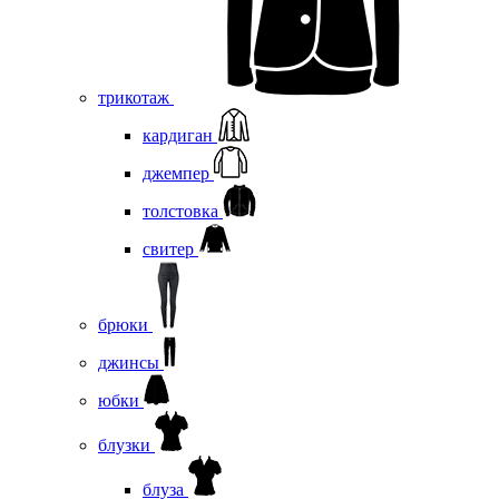
трикотаж
кардиган
джемпер
толстовка
свитер
брюки
джинсы
юбки
блузки
блуза