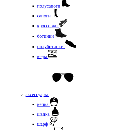
полусапоги
сапоги
кроссовки
ботинки
полуботинки
кеды
аксессуары
кепка
шапка
шарф