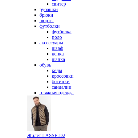
свитер
рубашки
брюки
шорты
футболки
футболка
поло
аксессуары
шарф
кепка
шапка
обувь
кеды
кроссовки
ботинки
сандалии
пляжная одежда
Жилет LASSE-D2