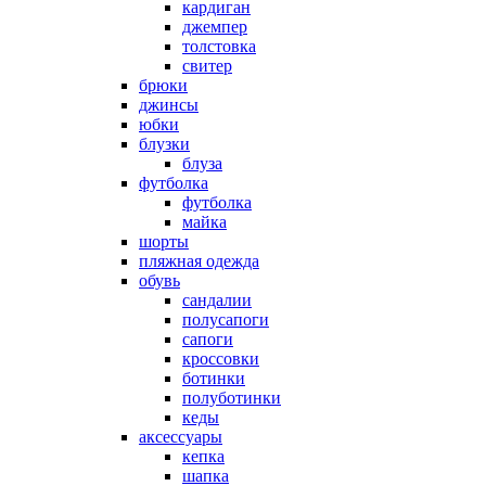
кардиган
джемпер
толстовка
свитер
брюки
джинсы
юбки
блузки
блуза
футболка
футболка
майка
шорты
пляжная одежда
oбувь
сандалии
полусапоги
сапоги
кроссовки
ботинки
полуботинки
кеды
аксессуары
кепка
шапка