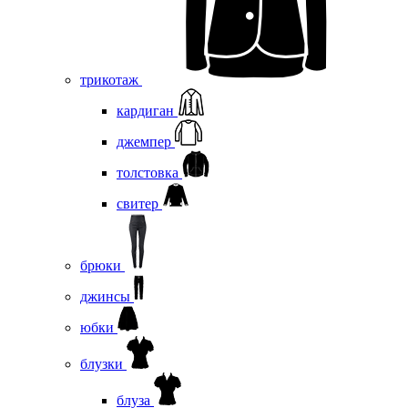
трикотаж
кардиган
джемпер
толстовка
свитер
брюки
джинсы
юбки
блузки
блуза