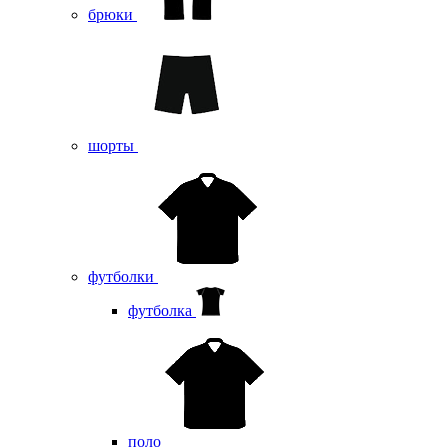
брюки
шорты
футболки
футболка
поло