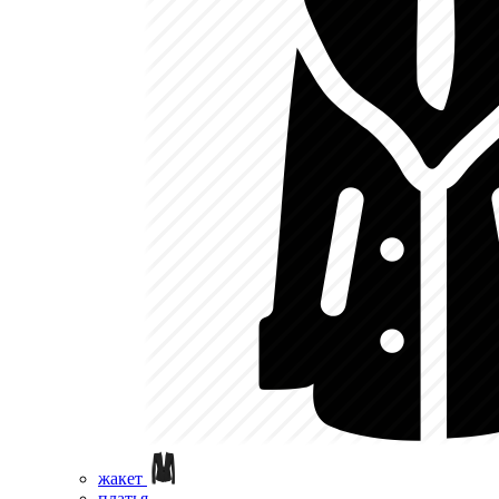
жакет
платья