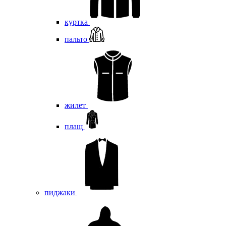
куртка
пальто
жилет
плащ
пиджаки