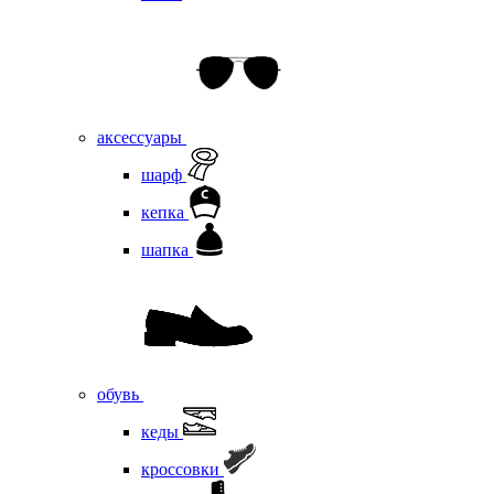
аксессуары
шарф
кепка
шапка
обувь
кеды
кроссовки