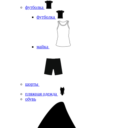
футболка
футболка
майка
шорты
пляжная одежда
oбувь