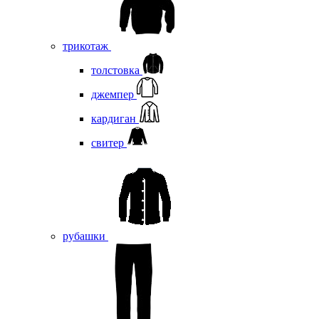
трикотаж
толстовка
джемпер
кардиган
свитер
рубашки