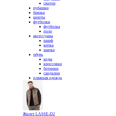
свитер
рубашки
брюки
шорты
футболки
футболка
поло
аксессуары
шарф
кепка
шапка
обувь
кеды
кроссовки
ботинки
сандалии
пляжная одежда
Жилет LASSE-D2