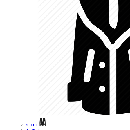
жакет
платья