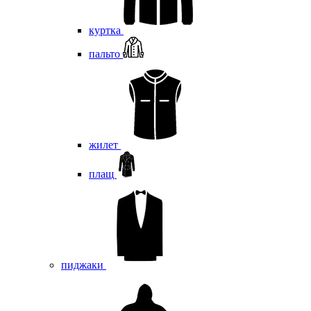
куртка
пальто
жилет
плащ
пиджаки