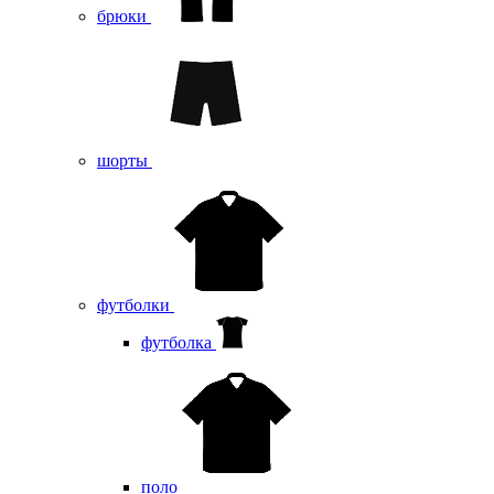
брюки
шорты
футболки
футболка
поло