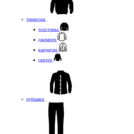
трикотаж
толстовка
джемпер
кардиган
свитер
рубашки