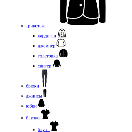
трикотаж
кардиган
джемпер
толстовка
свитер
брюки
джинсы
юбки
блузки
блуза