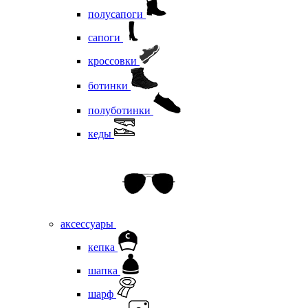
полусапоги
сапоги
кроссовки
ботинки
полуботинки
кеды
аксессуары
кепка
шапка
шарф