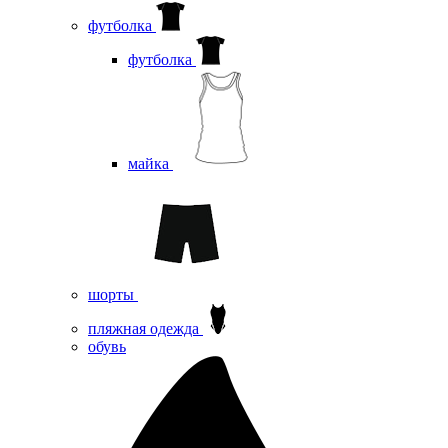
футболка
футболка
майка
шорты
пляжная одежда
oбувь