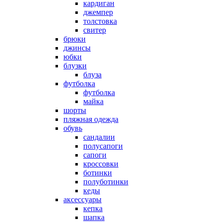
кардиган
джемпер
толстовка
свитер
брюки
джинсы
юбки
блузки
блуза
футболка
футболка
майка
шорты
пляжная одежда
oбувь
сандалии
полусапоги
сапоги
кроссовки
ботинки
полуботинки
кеды
аксессуары
кепка
шапка