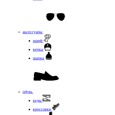
аксессуары
шарф
кепка
шапка
обувь
кеды
кроссовки