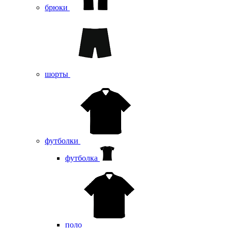
брюки
шорты
футболки
футболка
поло