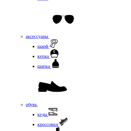
аксессуары
шарф
кепка
шапка
обувь
кеды
кроссовки