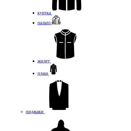
куртка
пальто
жилет
плащ
пиджаки