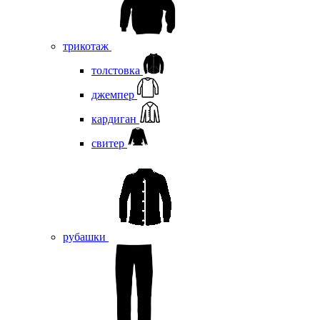
трикотаж
толстовка
джемпер
кардиган
свитер
рубашки