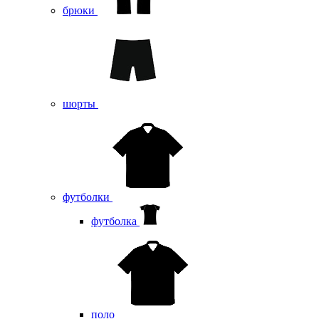
брюки
шорты
футболки
футболка
поло