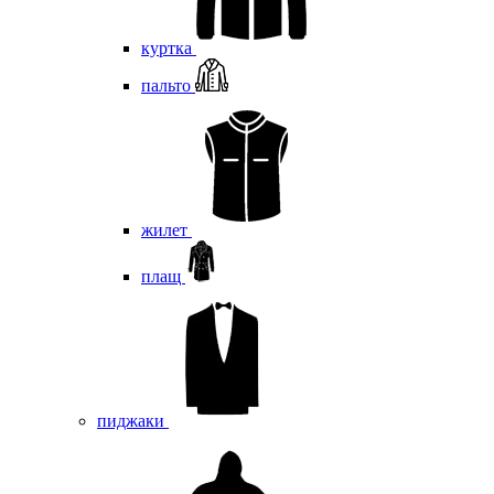
куртка
пальто
жилет
плащ
пиджаки