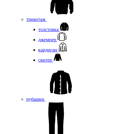
трикотаж
толстовка
джемпер
кардиган
свитер
рубашки