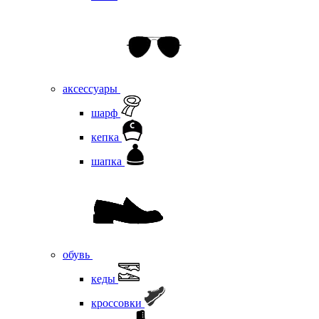
аксессуары
шарф
кепка
шапка
обувь
кеды
кроссовки