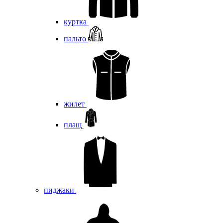
куртка
пальто
жилет
плащ
пиджаки