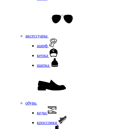
аксессуары
шарф
кепка
шапка
обувь
кеды
кроссовки