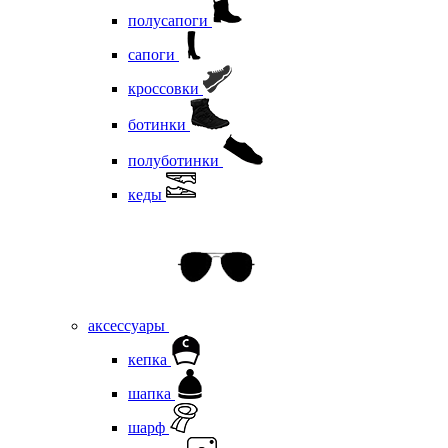
полусапоги
сапоги
кроссовки
ботинки
полуботинки
кеды
аксессуары
кепка
шапка
шарф