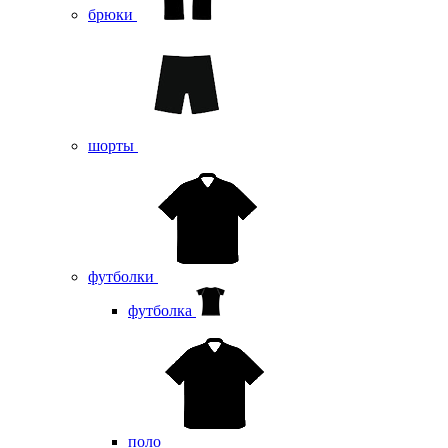
брюки
шорты
футболки
футболка
поло