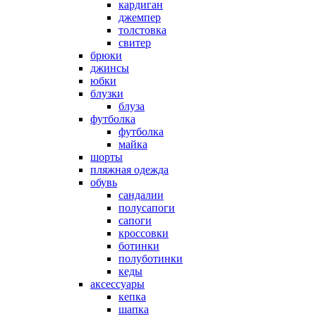
кардиган
джемпер
толстовка
свитер
брюки
джинсы
юбки
блузки
блуза
футболка
футболка
майка
шорты
пляжная одежда
oбувь
сандалии
полусапоги
сапоги
кроссовки
ботинки
полуботинки
кеды
аксессуары
кепка
шапка