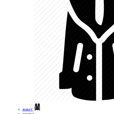
жакет
платья