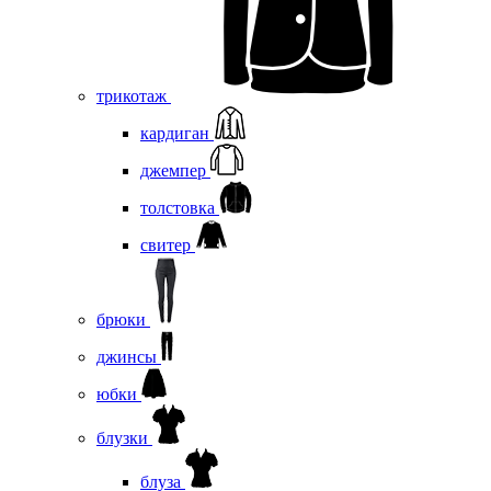
трикотаж
кардиган
джемпер
толстовка
свитер
брюки
джинсы
юбки
блузки
блуза