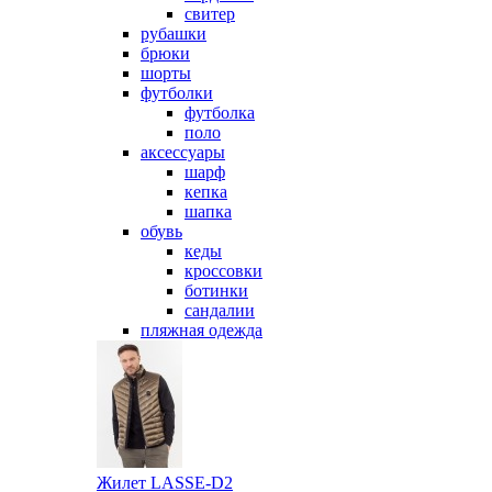
свитер
рубашки
брюки
шорты
футболки
футболка
поло
аксессуары
шарф
кепка
шапка
обувь
кеды
кроссовки
ботинки
сандалии
пляжная одежда
Жилет LASSE-D2