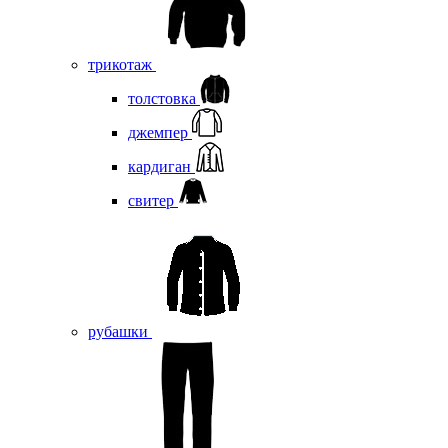
трикотаж
толстовка
джемпер
кардиган
свитер
рубашки