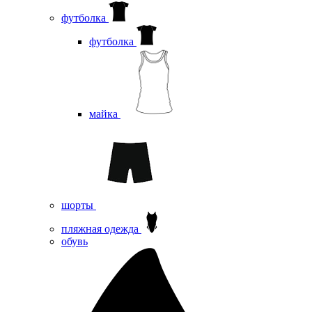
футболка
футболка
майка
шорты
пляжная одежда
oбувь