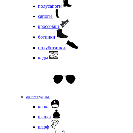
полусапоги
сапоги
кроссовки
ботинки
полуботинки
кеды
аксессуары
кепка
шапка
шарф