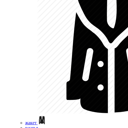
жакет
платья