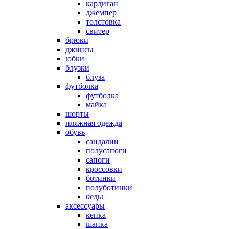
кардиган
джемпер
толстовка
свитер
брюки
джинсы
юбки
блузки
блуза
футболка
футболка
майка
шорты
пляжная одежда
oбувь
сандалии
полусапоги
сапоги
кроссовки
ботинки
полуботинки
кеды
аксессуары
кепка
шапка