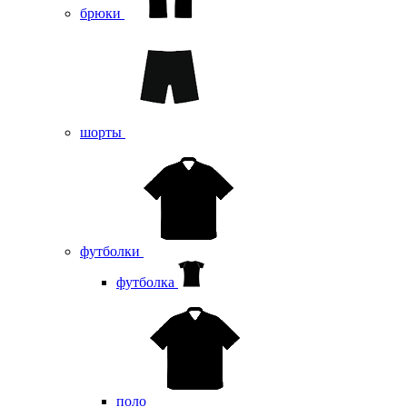
брюки
шорты
футболки
футболка
поло