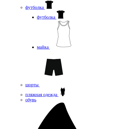
футболка
футболка
майка
шорты
пляжная одежда
oбувь