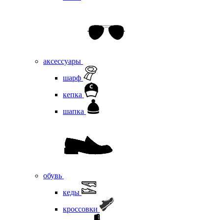
аксессуары
шарф
кепка
шапка
обувь
кеды
кроссовки