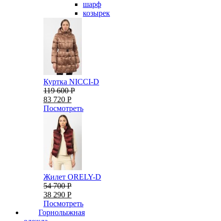
шарф
козырек
Куртка NICCI-D
119 600 Р
83 720 Р
Посмотреть
Жилет ORELY-D
54 700 Р
38 290 Р
Посмотреть
Горнолыжная