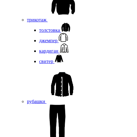
трикотаж
толстовка
джемпер
кардиган
свитер
рубашки