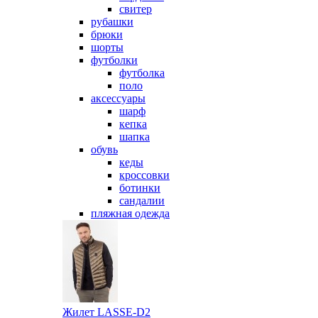
свитер
рубашки
брюки
шорты
футболки
футболка
поло
аксессуары
шарф
кепка
шапка
обувь
кеды
кроссовки
ботинки
сандалии
пляжная одежда
Жилет LASSE-D2