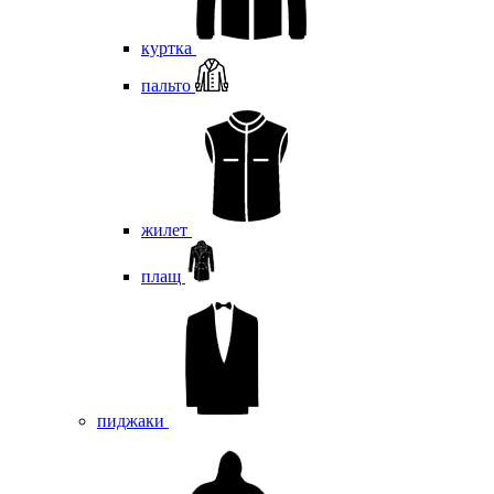
куртка
пальто
жилет
плащ
пиджаки