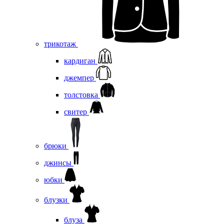
трикотаж
кардиган
джемпер
толстовка
свитер
брюки
джинсы
юбки
блузки
блуза