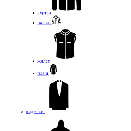
куртка
пальто
жилет
плащ
пиджаки