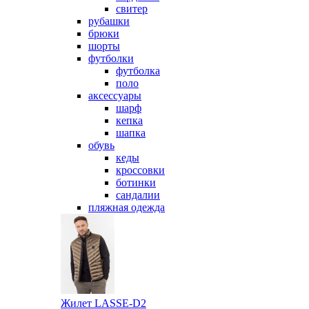
свитер
рубашки
брюки
шорты
футболки
футболка
поло
аксессуары
шарф
кепка
шапка
обувь
кеды
кроссовки
ботинки
сандалии
пляжная одежда
Жилет LASSE-D2