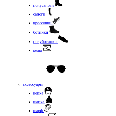
полусапоги
сапоги
кроссовки
ботинки
полуботинки
кеды
аксессуары
кепка
шапка
шарф