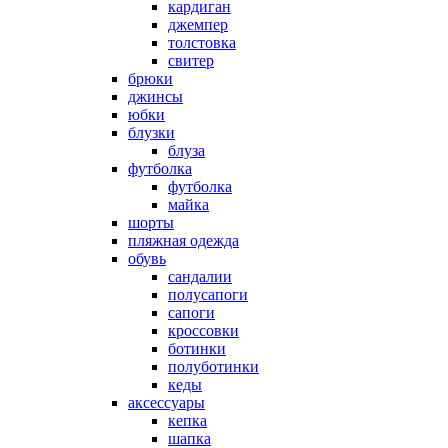
кардиган
джемпер
толстовка
свитер
брюки
джинсы
юбки
блузки
блуза
футболка
футболка
майка
шорты
пляжная одежда
oбувь
сандалии
полусапоги
сапоги
кроссовки
ботинки
полуботинки
кеды
аксессуары
кепка
шапка