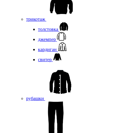
трикотаж
толстовка
джемпер
кардиган
свитер
рубашки