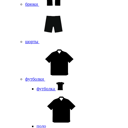
брюки
шорты
футболки
футболка
поло