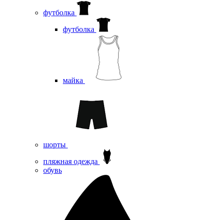
футболка
футболка
майка
шорты
пляжная одежда
oбувь