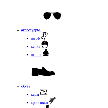
аксессуары
шарф
кепка
шапка
обувь
кеды
кроссовки