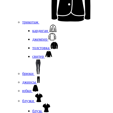
трикотаж
кардиган
джемпер
толстовка
свитер
брюки
джинсы
юбки
блузки
блуза