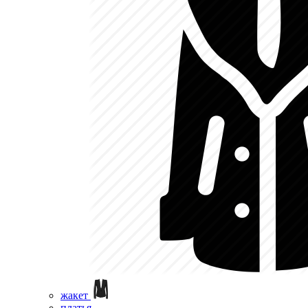
жакет
платья