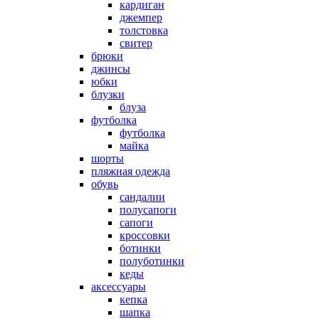
кардиган
джемпер
толстовка
свитер
брюки
джинсы
юбки
блузки
блуза
футболка
футболка
майка
шорты
пляжная одежда
oбувь
сандалии
полусапоги
сапоги
кроссовки
ботинки
полуботинки
кеды
аксессуары
кепка
шапка