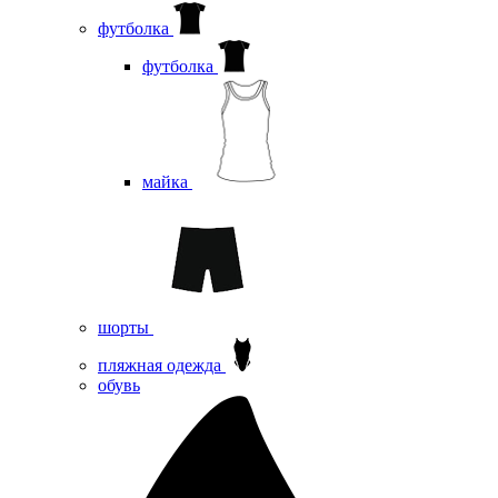
футболка
футболка
майка
шорты
пляжная одежда
oбувь