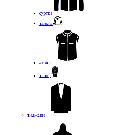
куртка
пальто
жилет
плащ
пиджаки