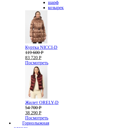
шарф
козырек
Куртка NICCI-D
119 600 Р
83 720 Р
Посмотреть
Жилет ORELY-D
54 700 Р
38 290 Р
Посмотреть
Горнолыжная