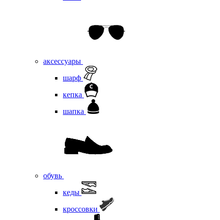
аксессуары
шарф
кепка
шапка
обувь
кеды
кроссовки