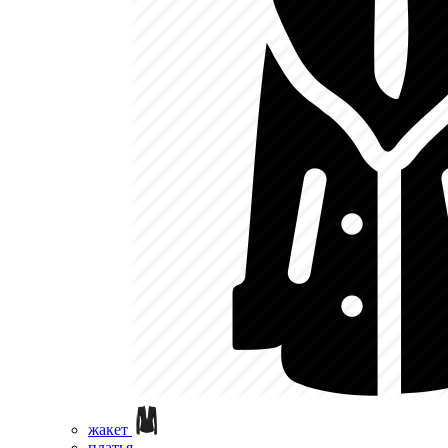
жакет
платья