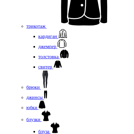
трикотаж
кардиган
джемпер
толстовка
свитер
брюки
джинсы
юбки
блузки
блуза