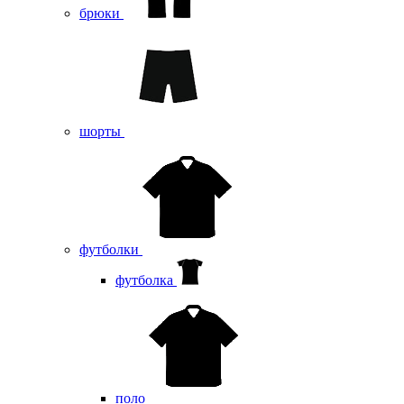
брюки
шорты
футболки
футболка
поло