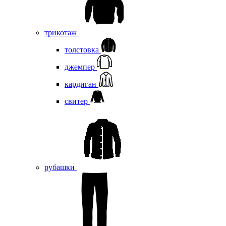
трикотаж
толстовка
джемпер
кардиган
свитер
рубашки