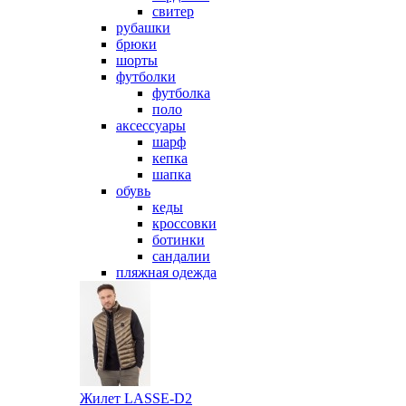
свитер
рубашки
брюки
шорты
футболки
футболка
поло
аксессуары
шарф
кепка
шапка
обувь
кеды
кроссовки
ботинки
сандалии
пляжная одежда
Жилет LASSE-D2