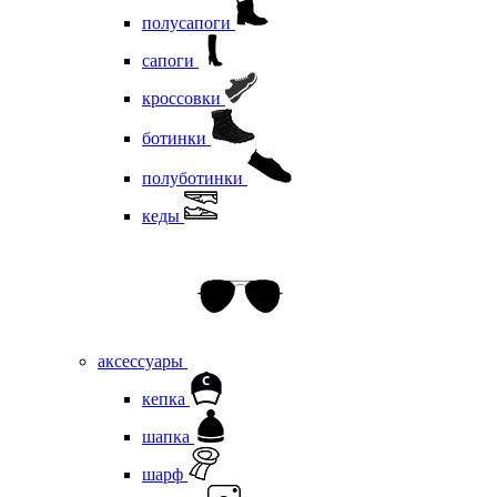
полусапоги
сапоги
кроссовки
ботинки
полуботинки
кеды
аксессуары
кепка
шапка
шарф