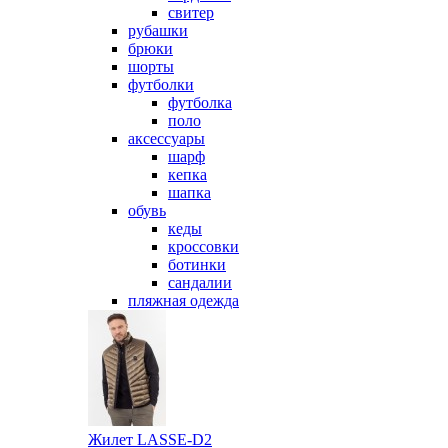
свитер
рубашки
брюки
шорты
футболки
футболка
поло
аксессуары
шарф
кепка
шапка
обувь
кеды
кроссовки
ботинки
сандалии
пляжная одежда
Жилет LASSE-D2