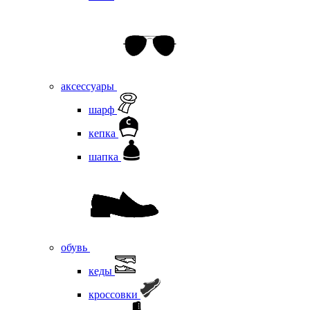
аксессуары
шарф
кепка
шапка
обувь
кеды
кроссовки