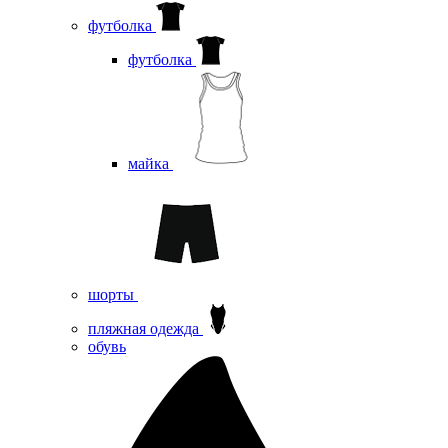
футболка
футболка
майка
шорты
пляжная одежда
oбувь