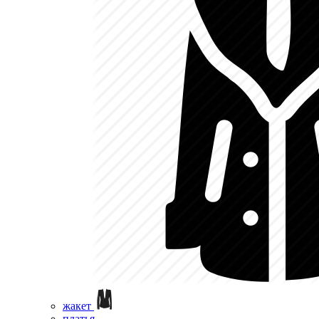
жакет
платья