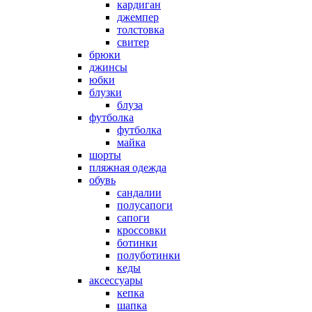
кардиган
джемпер
толстовка
свитер
брюки
джинсы
юбки
блузки
блуза
футболка
футболка
майка
шорты
пляжная одежда
oбувь
сандалии
полусапоги
сапоги
кроссовки
ботинки
полуботинки
кеды
аксессуары
кепка
шапка