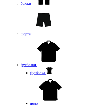
брюки
шорты
футболки
футболка
поло