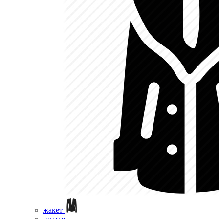
жакет
платья