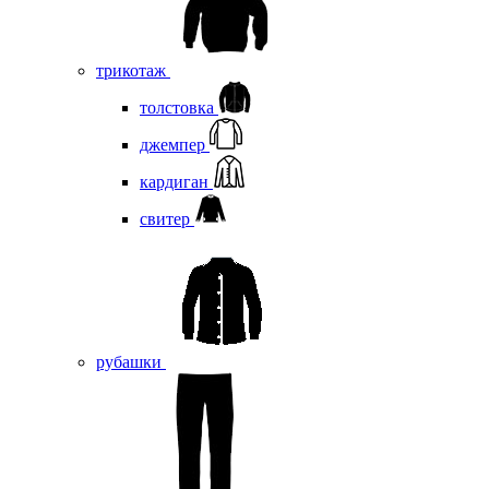
трикотаж
толстовка
джемпер
кардиган
свитер
рубашки