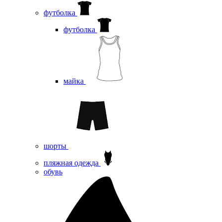
футболка
футболка
майка
шорты
пляжная одежда
oбувь