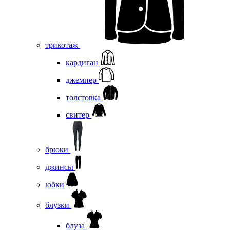
трикотаж
кардиган
джемпер
толстовка
свитер
брюки
джинсы
юбки
блузки
блуза