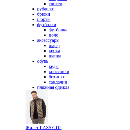
свитер
рубашки
брюки
шорты
футболки
футболка
поло
аксессуары
шарф
кепка
шапка
обувь
кеды
кроссовки
ботинки
сандалии
пляжная одежда
Жилет LASSE-D2