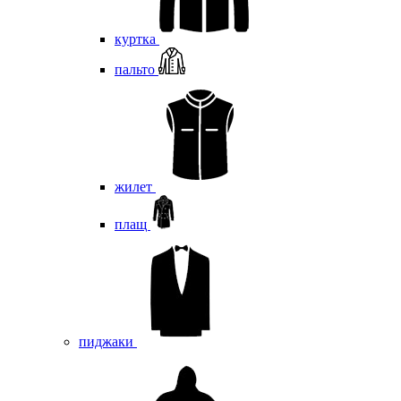
куртка
пальто
жилет
плащ
пиджаки