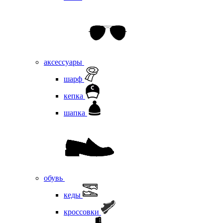
аксессуары
шарф
кепка
шапка
обувь
кеды
кроссовки