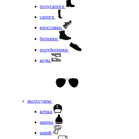
полусапоги
сапоги
кроссовки
ботинки
полуботинки
кеды
аксессуары
кепка
шапка
шарф