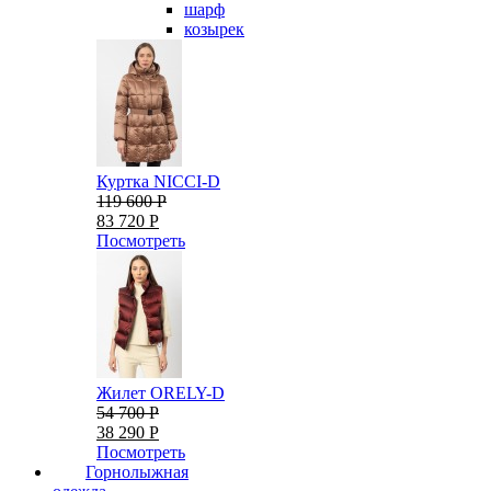
шарф
козырек
Куртка NICCI-D
119 600 Р
83 720 Р
Посмотреть
Жилет ORELY-D
54 700 Р
38 290 Р
Посмотреть
Горнолыжная