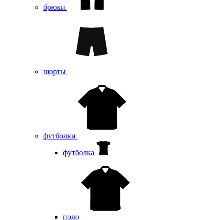
брюки
шорты
футболки
футболка
поло