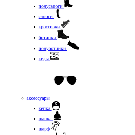
полусапоги
сапоги
кроссовки
ботинки
полуботинки
кеды
аксессуары
кепка
шапка
шарф