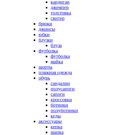
кардиган
джемпер
толстовка
свитер
брюки
джинсы
юбки
блузки
блуза
футболка
футболка
майка
шорты
пляжная одежда
oбувь
сандалии
полусапоги
сапоги
кроссовки
ботинки
полуботинки
кеды
аксессуары
кепка
шапка