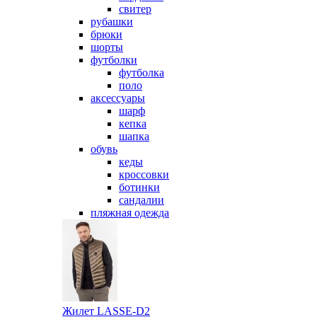
свитер
рубашки
брюки
шорты
футболки
футболка
поло
аксессуары
шарф
кепка
шапка
обувь
кеды
кроссовки
ботинки
сандалии
пляжная одежда
Жилет LASSE-D2