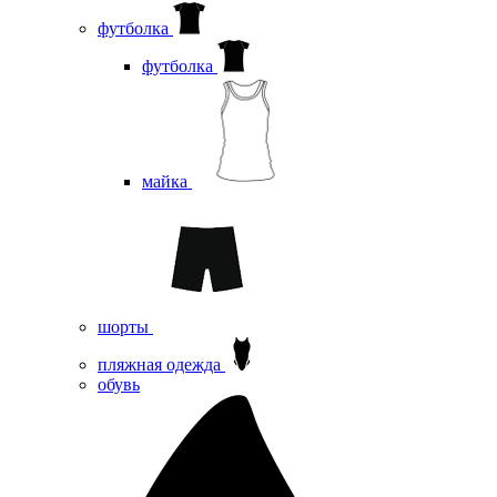
футболка
футболка
майка
шорты
пляжная одежда
oбувь