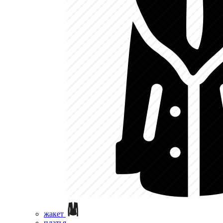
жакет
платья