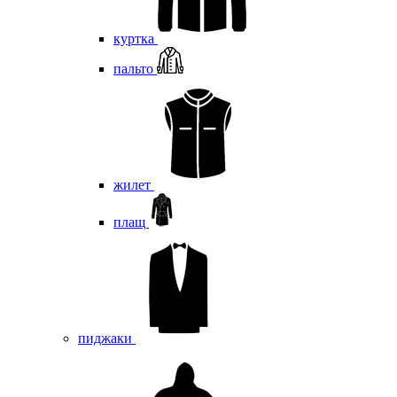
куртка
пальто
жилет
плащ
пиджаки