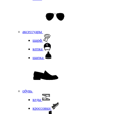
аксессуары
шарф
кепка
шапка
обувь
кеды
кроссовки