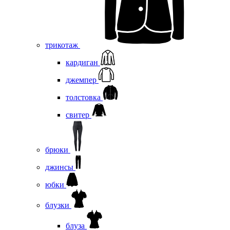
трикотаж
кардиган
джемпер
толстовка
свитер
брюки
джинсы
юбки
блузки
блуза