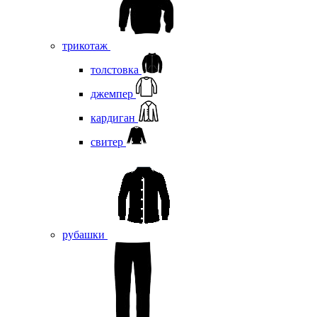
трикотаж
толстовка
джемпер
кардиган
свитер
рубашки