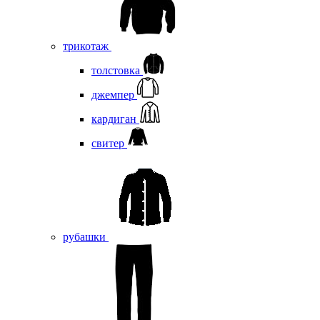
трикотаж
толстовка
джемпер
кардиган
свитер
рубашки