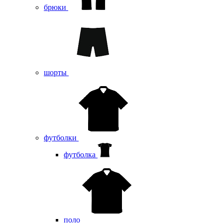
брюки
шорты
футболки
футболка
поло