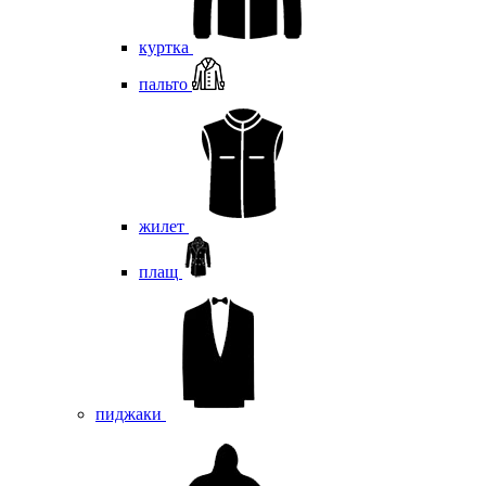
куртка
пальто
жилет
плащ
пиджаки