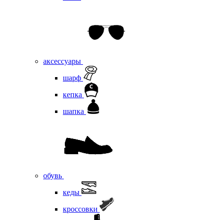
аксессуары
шарф
кепка
шапка
обувь
кеды
кроссовки