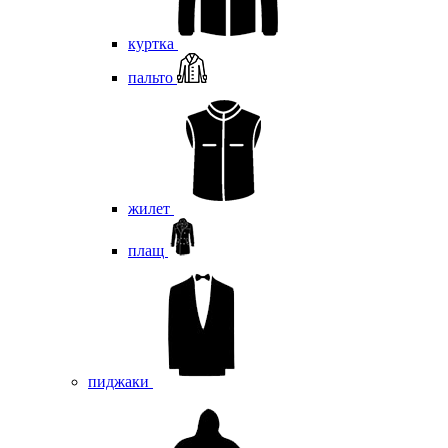
куртка
пальто
жилет
плащ
пиджаки