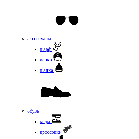
аксессуары
шарф
кепка
шапка
обувь
кеды
кроссовки