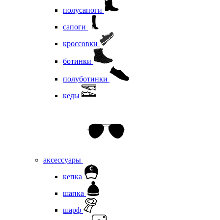
полусапоги
сапоги
кроссовки
ботинки
полуботинки
кеды
аксессуары
кепка
шапка
шарф