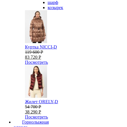
шарф
козырек
Куртка NICCI-D
119 600 Р
83 720 Р
Посмотреть
Жилет ORELY-D
54 700 Р
38 290 Р
Посмотреть
Горнолыжная