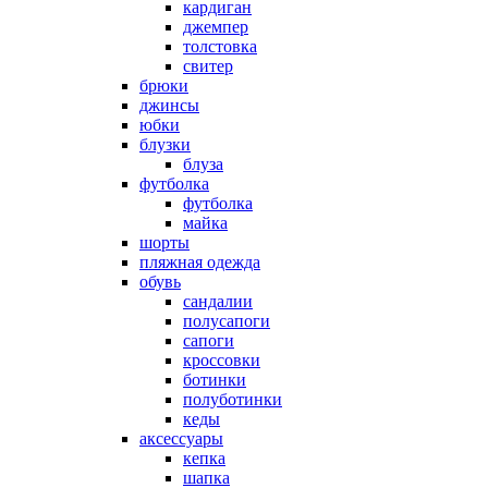
кардиган
джемпер
толстовка
свитер
брюки
джинсы
юбки
блузки
блуза
футболка
футболка
майка
шорты
пляжная одежда
oбувь
сандалии
полусапоги
сапоги
кроссовки
ботинки
полуботинки
кеды
аксессуары
кепка
шапка