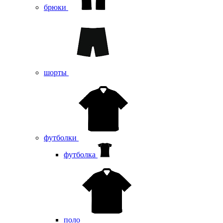
брюки
шорты
футболки
футболка
поло