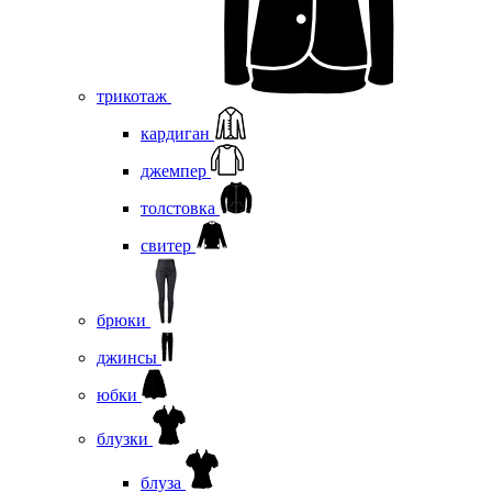
трикотаж
кардиган
джемпер
толстовка
свитер
брюки
джинсы
юбки
блузки
блуза