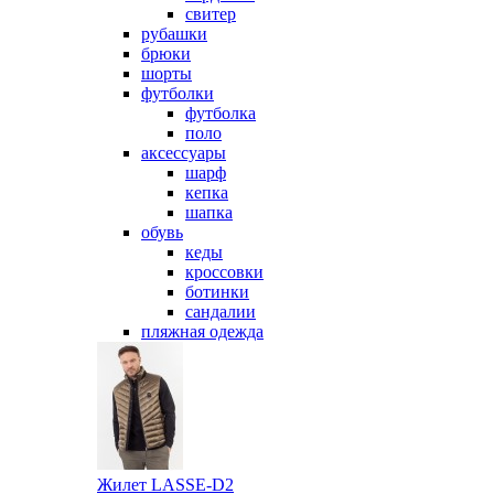
свитер
рубашки
брюки
шорты
футболки
футболка
поло
аксессуары
шарф
кепка
шапка
обувь
кеды
кроссовки
ботинки
сандалии
пляжная одежда
Жилет LASSE-D2