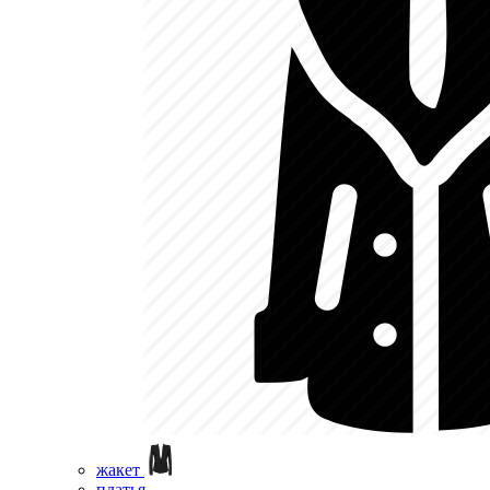
жакет
платья