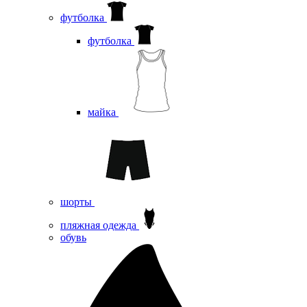
футболка
футболка
майка
шорты
пляжная одежда
oбувь