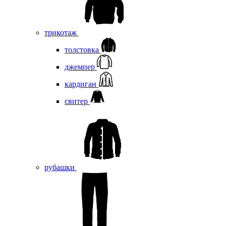
трикотаж
толстовка
джемпер
кардиган
свитер
рубашки