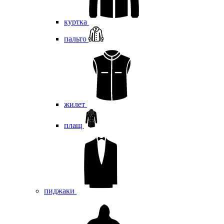
куртка
пальто
жилет
плащ
пиджаки