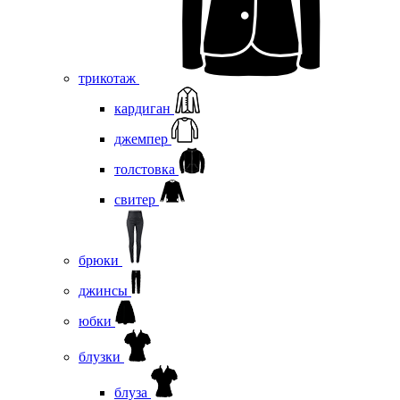
трикотаж
кардиган
джемпер
толстовка
свитер
брюки
джинсы
юбки
блузки
блуза