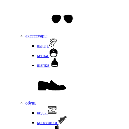
аксессуары
шарф
кепка
шапка
обувь
кеды
кроссовки