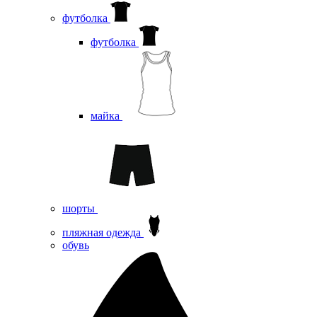
футболка
футболка
майка
шорты
пляжная одежда
oбувь