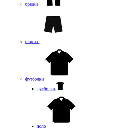
брюки
шорты
футболки
футболка
поло