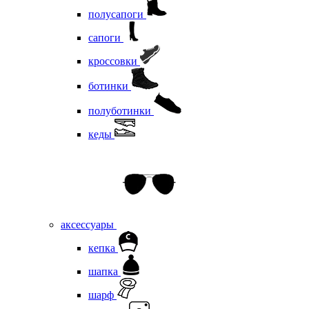
полусапоги
сапоги
кроссовки
ботинки
полуботинки
кеды
аксессуары
кепка
шапка
шарф