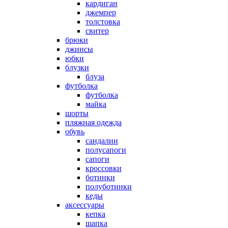
кардиган
джемпер
толстовка
свитер
брюки
джинсы
юбки
блузки
блуза
футболка
футболка
майка
шорты
пляжная одежда
oбувь
сандалии
полусапоги
сапоги
кроссовки
ботинки
полуботинки
кеды
аксессуары
кепка
шапка