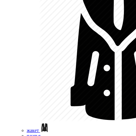
жакет
платья