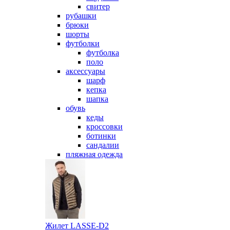
свитер
рубашки
брюки
шорты
футболки
футболка
поло
аксессуары
шарф
кепка
шапка
обувь
кеды
кроссовки
ботинки
сандалии
пляжная одежда
Жилет LASSE-D2