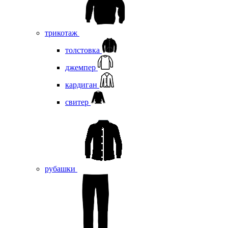
трикотаж
толстовка
джемпер
кардиган
свитер
рубашки