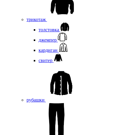
трикотаж
толстовка
джемпер
кардиган
свитер
рубашки