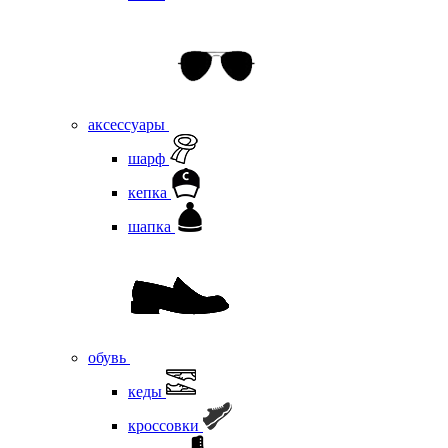
аксессуары
шарф
кепка
шапка
обувь
кеды
кроссовки