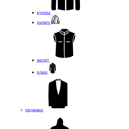
куртка
пальто
жилет
плащ
пиджаки