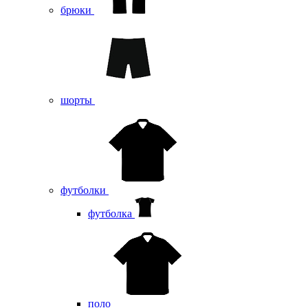
брюки
шорты
футболки
футболка
поло