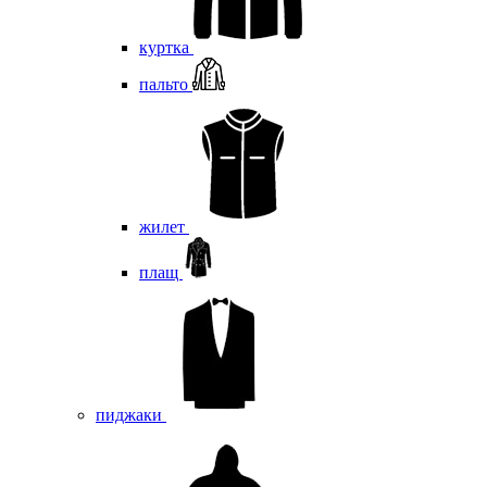
куртка
пальто
жилет
плащ
пиджаки