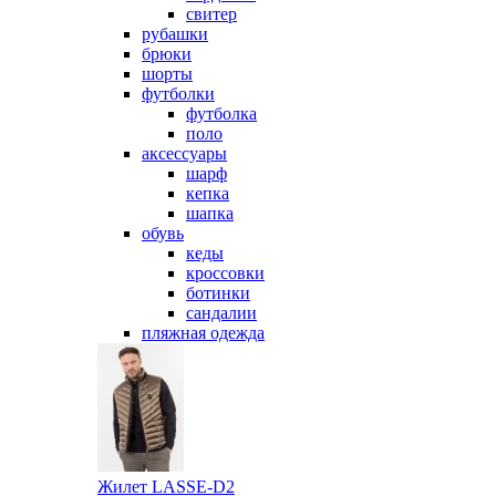
свитер
рубашки
брюки
шорты
футболки
футболка
поло
аксессуары
шарф
кепка
шапка
обувь
кеды
кроссовки
ботинки
сандалии
пляжная одежда
Жилет LASSE-D2