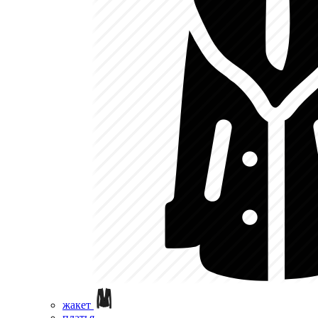
жакет
платья