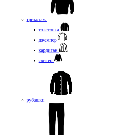
трикотаж
толстовка
джемпер
кардиган
свитер
рубашки