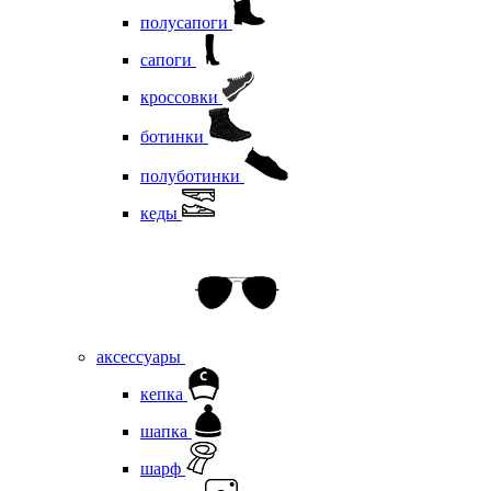
полусапоги
сапоги
кроссовки
ботинки
полуботинки
кеды
аксессуары
кепка
шапка
шарф