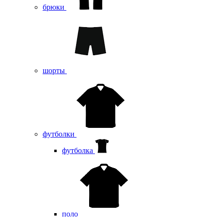
брюки
шорты
футболки
футболка
поло