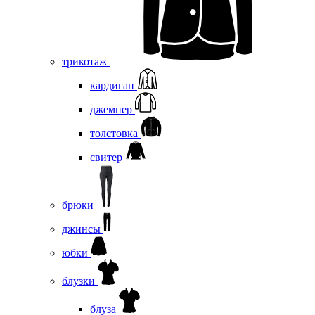
трикотаж
кардиган
джемпер
толстовка
свитер
брюки
джинсы
юбки
блузки
блуза