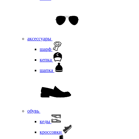
аксессуары
шарф
кепка
шапка
обувь
кеды
кроссовки