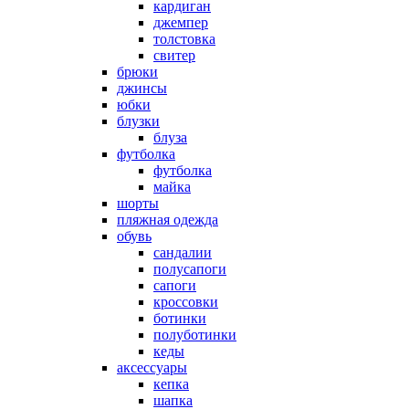
кардиган
джемпер
толстовка
свитер
брюки
джинсы
юбки
блузки
блуза
футболка
футболка
майка
шорты
пляжная одежда
oбувь
сандалии
полусапоги
сапоги
кроссовки
ботинки
полуботинки
кеды
аксессуары
кепка
шапка