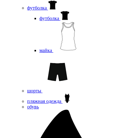
футболка
футболка
майка
шорты
пляжная одежда
oбувь