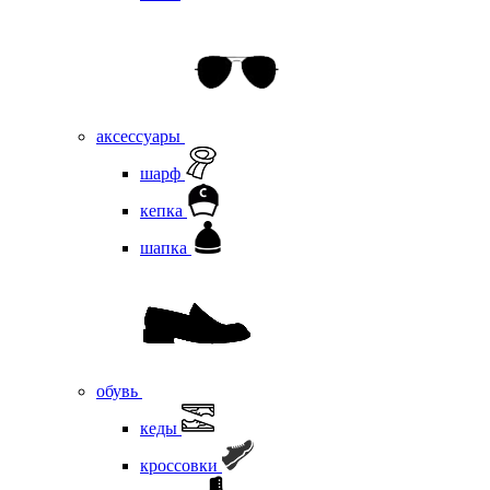
аксессуары
шарф
кепка
шапка
обувь
кеды
кроссовки