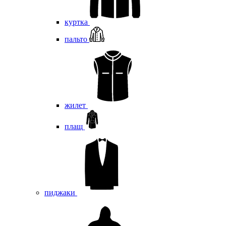
куртка
пальто
жилет
плащ
пиджаки