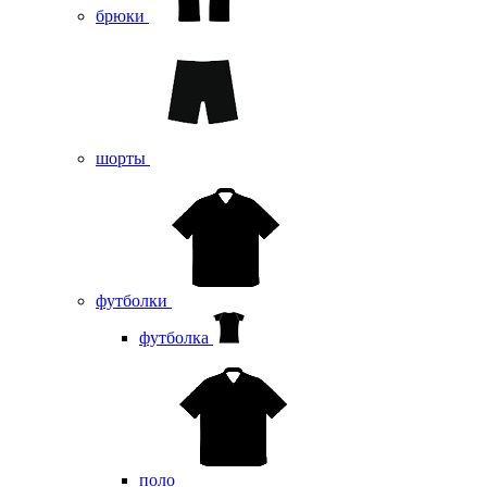
брюки
шорты
футболки
футболка
поло