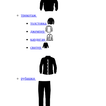
трикотаж
толстовка
джемпер
кардиган
свитер
рубашки