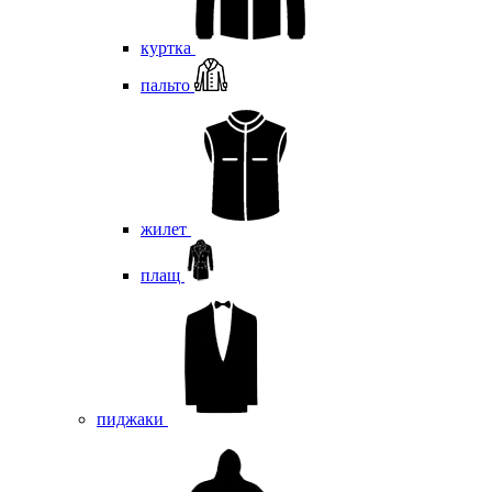
куртка
пальто
жилет
плащ
пиджаки