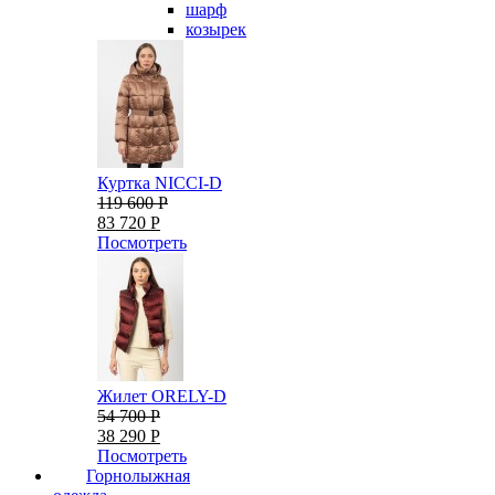
шарф
козырек
Куртка NICCI-D
119 600 Р
83 720 Р
Посмотреть
Жилет ORELY-D
54 700 Р
38 290 Р
Посмотреть
Горнолыжная