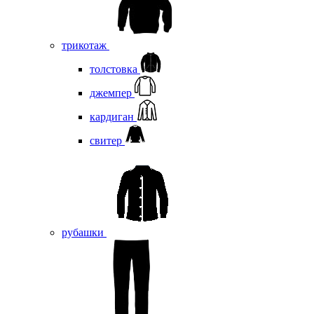
трикотаж
толстовка
джемпер
кардиган
свитер
рубашки