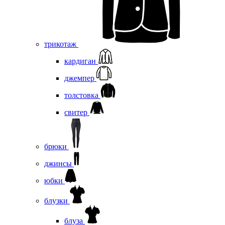
трикотаж
кардиган
джемпер
толстовка
свитер
брюки
джинсы
юбки
блузки
блуза