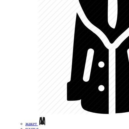
жакет
платья