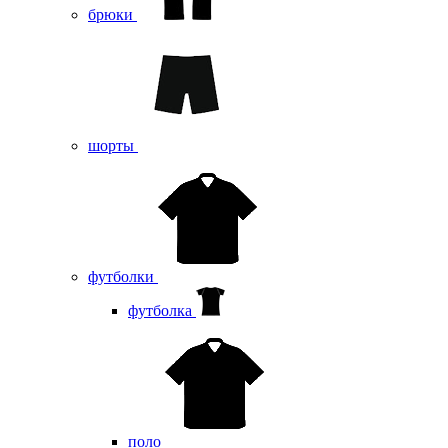
брюки
шорты
футболки
футболка
поло