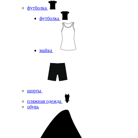
футболка
футболка
майка
шорты
пляжная одежда
oбувь