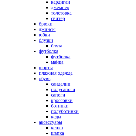
кардиган
джемпер
толстовка
свитер
брюки
джинсы
юбки
блузки
блуза
футболка
футболка
майка
шорты
пляжная одежда
oбувь
сандалии
полусапоги
сапоги
кроссовки
ботинки
полуботинки
кеды
аксессуары
кепка
шапка