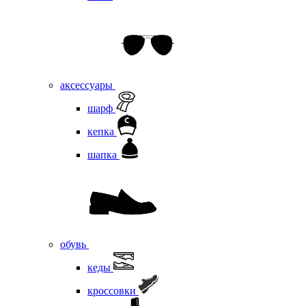
аксессуары
шарф
кепка
шапка
обувь
кеды
кроссовки