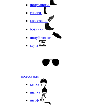
полусапоги
сапоги
кроссовки
ботинки
полуботинки
кеды
аксессуары
кепка
шапка
шарф