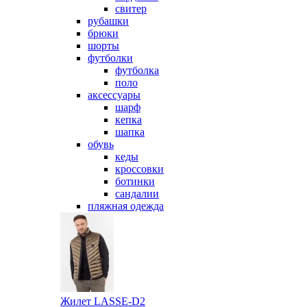
свитер
рубашки
брюки
шорты
футболки
футболка
поло
аксессуары
шарф
кепка
шапка
обувь
кеды
кроссовки
ботинки
сандалии
пляжная одежда
Жилет LASSE-D2