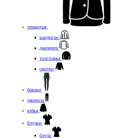
трикотаж
кардиган
джемпер
толстовка
свитер
брюки
джинсы
юбки
блузки
блуза