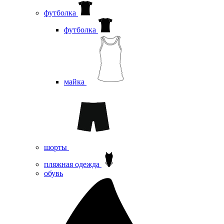
футболка
футболка
майка
шорты
пляжная одежда
oбувь