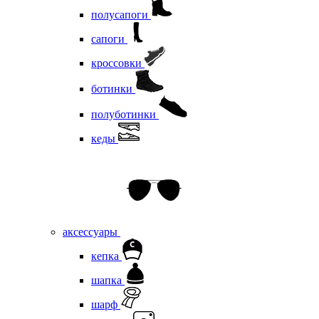
полусапоги
сапоги
кроссовки
ботинки
полуботинки
кеды
аксессуары
кепка
шапка
шарф