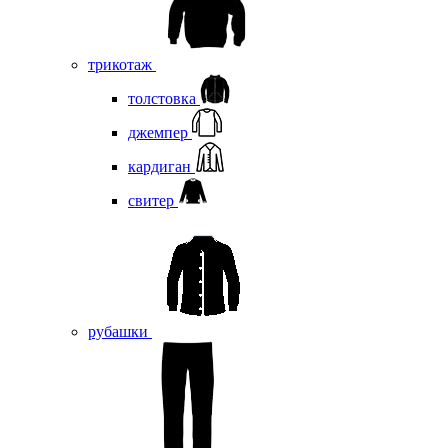
трикотаж
толстовка
джемпер
кардиган
свитер
рубашки