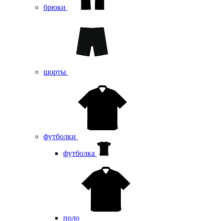
брюки
шорты
футболки
футболка
поло