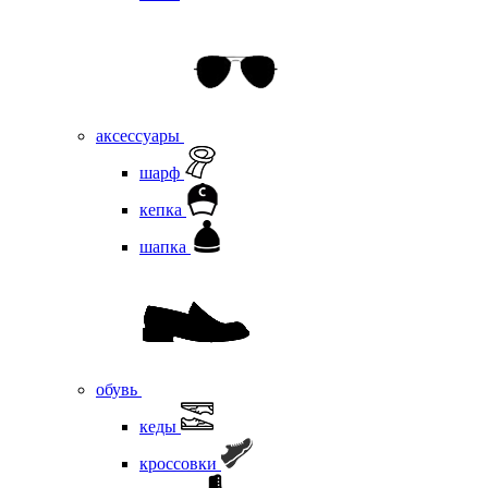
аксессуары
шарф
кепка
шапка
обувь
кеды
кроссовки