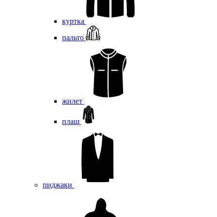
куртка
пальто
жилет
плащ
пиджаки