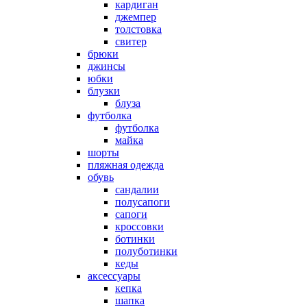
кардиган
джемпер
толстовка
свитер
брюки
джинсы
юбки
блузки
блуза
футболка
футболка
майка
шорты
пляжная одежда
oбувь
сандалии
полусапоги
сапоги
кроссовки
ботинки
полуботинки
кеды
аксессуары
кепка
шапка