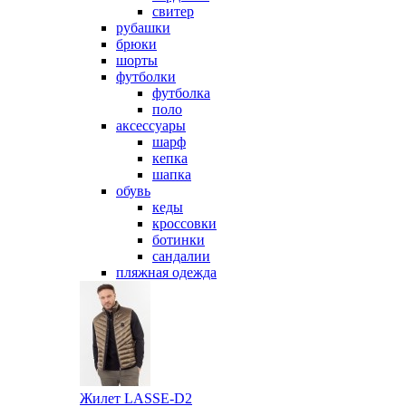
свитер
рубашки
брюки
шорты
футболки
футболка
поло
аксессуары
шарф
кепка
шапка
обувь
кеды
кроссовки
ботинки
сандалии
пляжная одежда
Жилет LASSE-D2