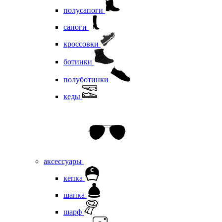
полусапоги
сапоги
кроссовки
ботинки
полуботинки
кеды
аксессуары
кепка
шапка
шарф