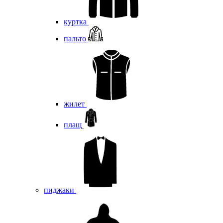
куртка
пальто
жилет
плащ
пиджаки