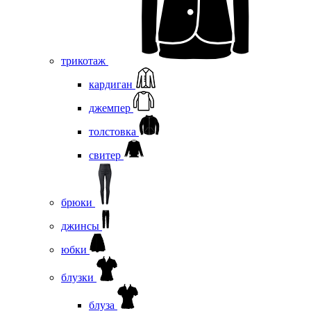
трикотаж
кардиган
джемпер
толстовка
свитер
брюки
джинсы
юбки
блузки
блуза