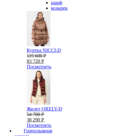
шарф
козырек
Куртка NICCI-D
119 600 Р
83 720 Р
Посмотреть
Жилет ORELY-D
54 700 Р
38 290 Р
Посмотреть
Горнолыжная