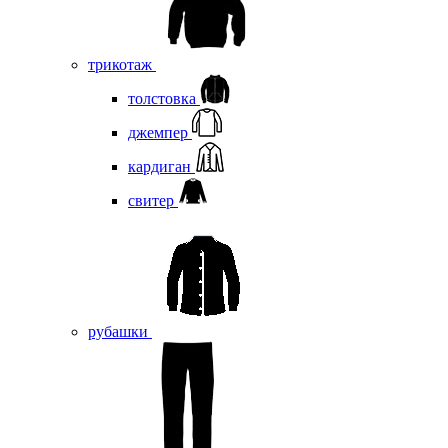
трикотаж
толстовка
джемпер
кардиган
свитер
рубашки