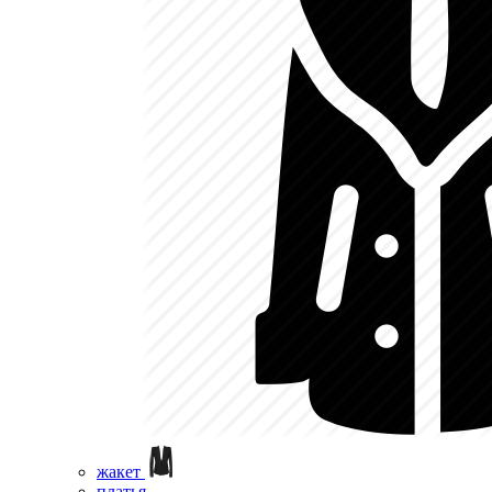
жакет
платья