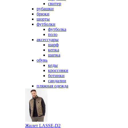
свитер
рубашки
брюки
шорты
футболки
футболка
поло
аксессуары
шарф
кепка
шапка
обувь
кеды
кроссовки
ботинки
сандалии
пляжная одежда
Жилет LASSE-D2