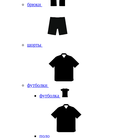
брюки
шорты
футболки
футболка
поло