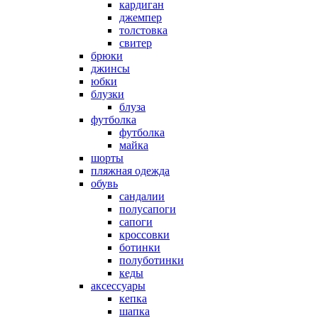
кардиган
джемпер
толстовка
свитер
брюки
джинсы
юбки
блузки
блуза
футболка
футболка
майка
шорты
пляжная одежда
oбувь
сандалии
полусапоги
сапоги
кроссовки
ботинки
полуботинки
кеды
аксессуары
кепка
шапка