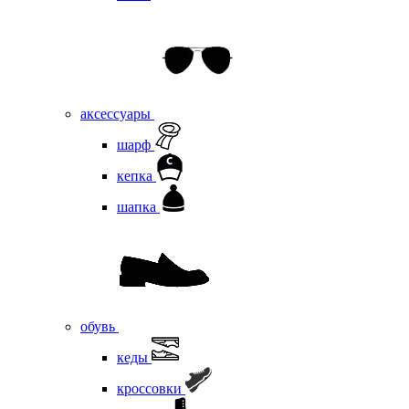
аксессуары
шарф
кепка
шапка
обувь
кеды
кроссовки