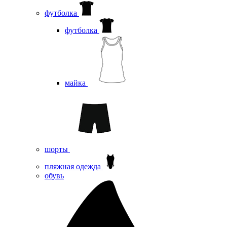
футболка
футболка
майка
шорты
пляжная одежда
oбувь