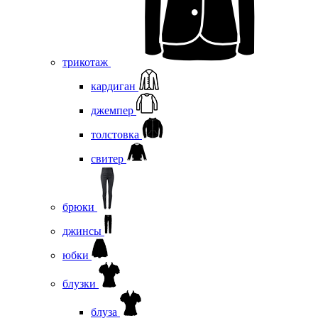
трикотаж
кардиган
джемпер
толстовка
свитер
брюки
джинсы
юбки
блузки
блуза