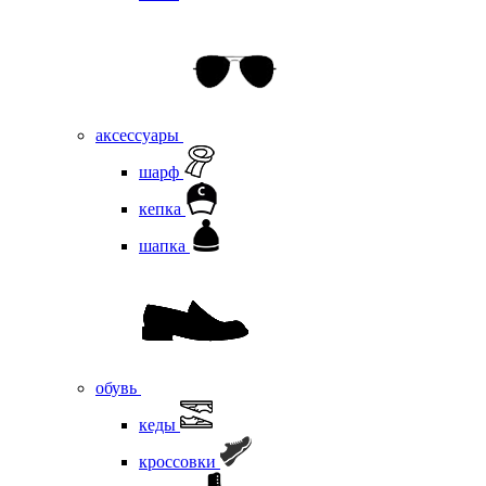
аксессуары
шарф
кепка
шапка
обувь
кеды
кроссовки