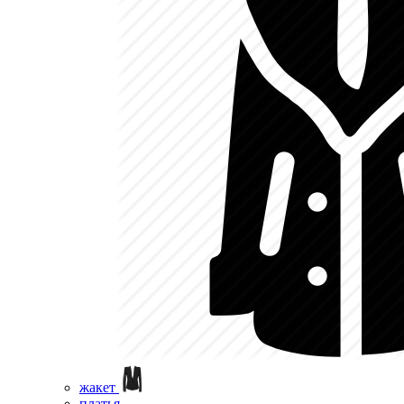
жакет
платья