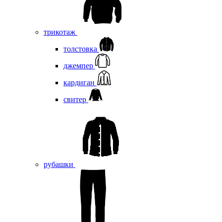
трикотаж
толстовка
джемпер
кардиган
свитер
рубашки