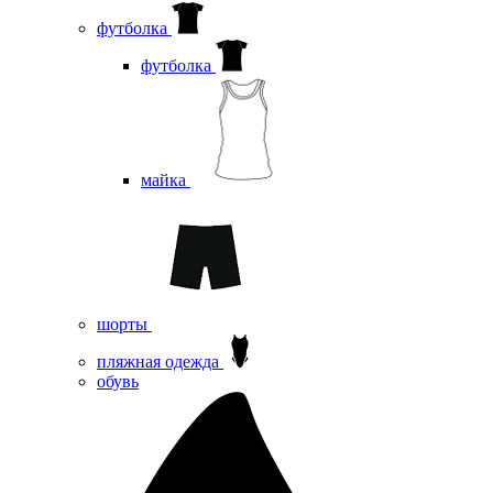
футболка
футболка
майка
шорты
пляжная одежда
oбувь