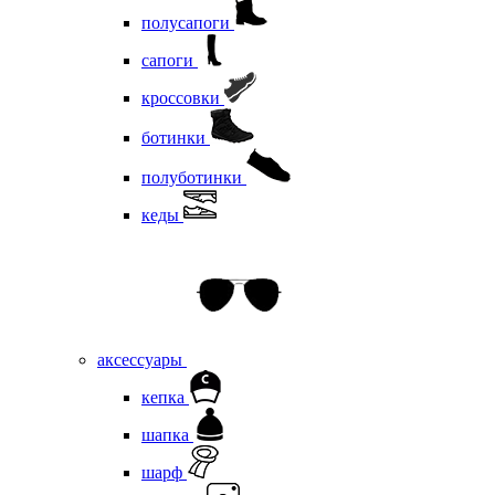
полусапоги
сапоги
кроссовки
ботинки
полуботинки
кеды
аксессуары
кепка
шапка
шарф