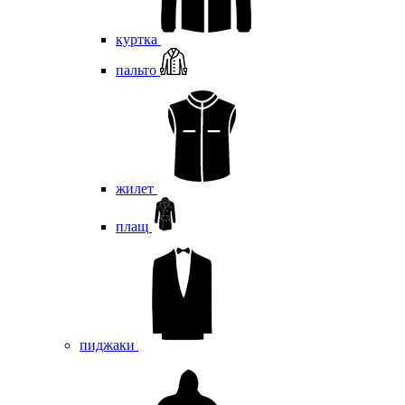
куртка
пальто
жилет
плащ
пиджаки