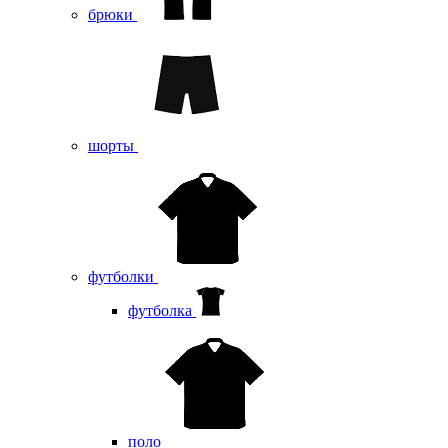
брюки
шорты
футболки
футболка
поло