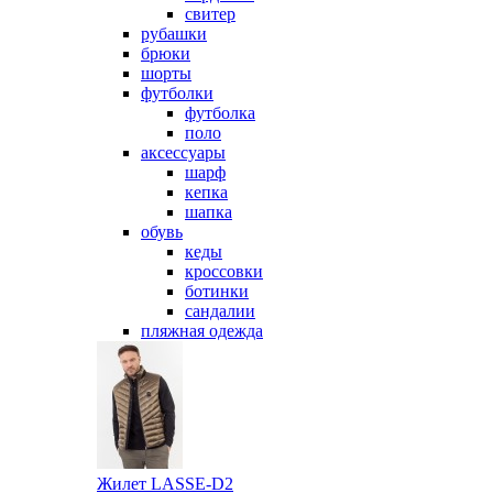
свитер
рубашки
брюки
шорты
футболки
футболка
поло
аксессуары
шарф
кепка
шапка
обувь
кеды
кроссовки
ботинки
сандалии
пляжная одежда
Жилет LASSE-D2