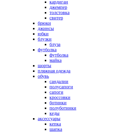
кардиган
джемпер
толстовка
свитер
брюки
джинсы
юбки
блузки
блуза
футболка
футболка
майка
шорты
пляжная одежда
oбувь
сандалии
полусапоги
сапоги
кроссовки
ботинки
полуботинки
кеды
аксессуары
кепка
шапка