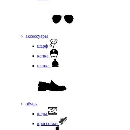
аксессуары
шарф
кепка
шапка
обувь
кеды
кроссовки