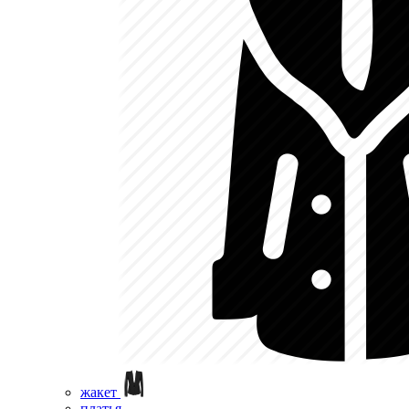
жакет
платья