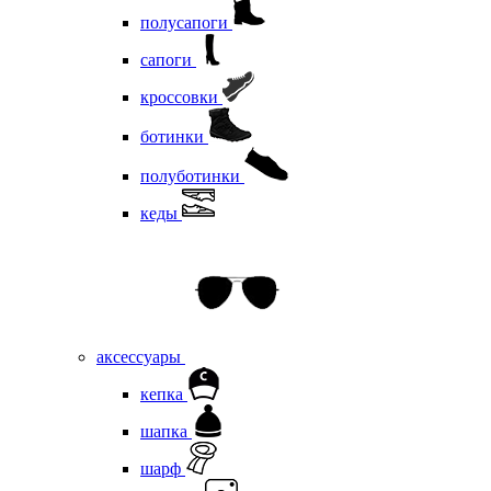
полусапоги
сапоги
кроссовки
ботинки
полуботинки
кеды
аксессуары
кепка
шапка
шарф