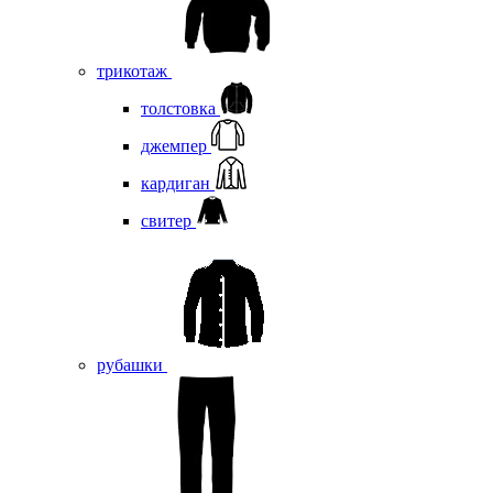
трикотаж
толстовка
джемпер
кардиган
свитер
рубашки