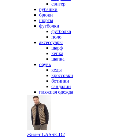
свитер
рубашки
брюки
шорты
футболки
футболка
поло
аксессуары
шарф
кепка
шапка
обувь
кеды
кроссовки
ботинки
сандалии
пляжная одежда
Жилет LASSE-D2