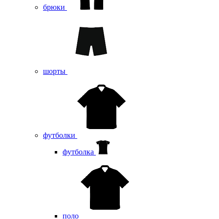
брюки
шорты
футболки
футболка
поло