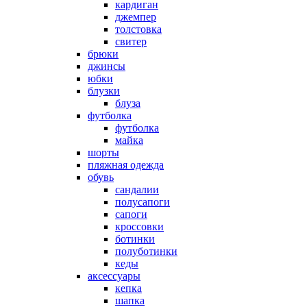
кардиган
джемпер
толстовка
свитер
брюки
джинсы
юбки
блузки
блуза
футболка
футболка
майка
шорты
пляжная одежда
oбувь
сандалии
полусапоги
сапоги
кроссовки
ботинки
полуботинки
кеды
аксессуары
кепка
шапка