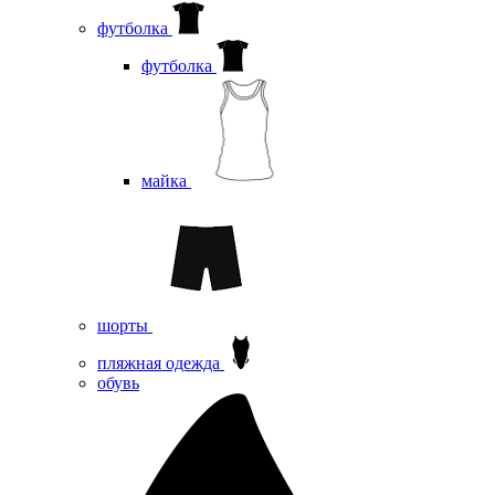
футболка
футболка
майка
шорты
пляжная одежда
oбувь