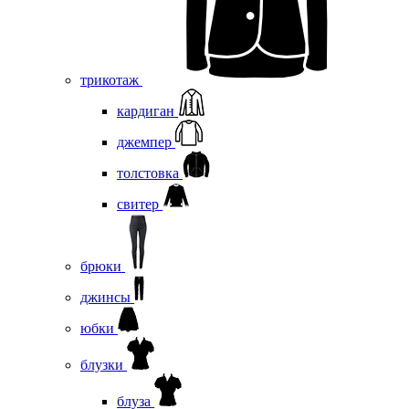
трикотаж
кардиган
джемпер
толстовка
свитер
брюки
джинсы
юбки
блузки
блуза