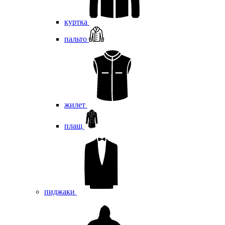
куртка
пальто
жилет
плащ
пиджаки