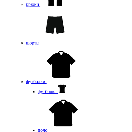
брюки
шорты
футболки
футболка
поло