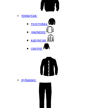
трикотаж
толстовка
джемпер
кардиган
свитер
рубашки