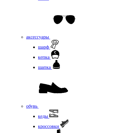
аксессуары
шарф
кепка
шапка
обувь
кеды
кроссовки