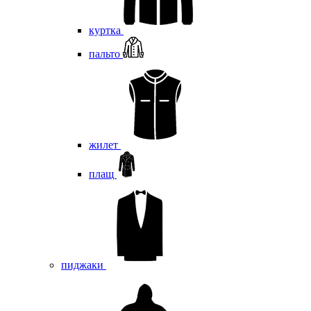
куртка
пальто
жилет
плащ
пиджаки