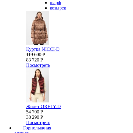
шарф
козырек
Куртка NICCI-D
119 600 Р
83 720 Р
Посмотреть
Жилет ORELY-D
54 700 Р
38 290 Р
Посмотреть
Горнолыжная