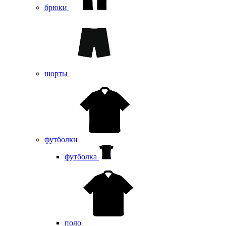
брюки
шорты
футболки
футболка
поло