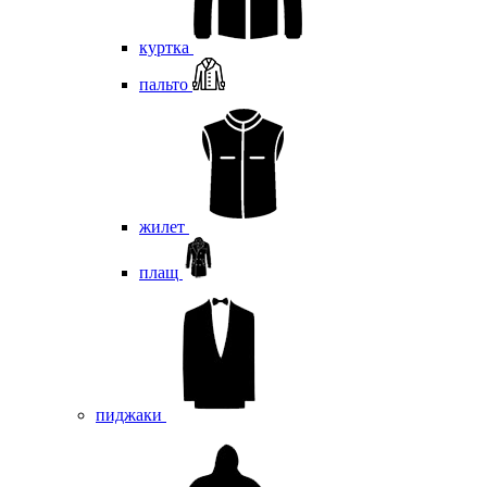
куртка
пальто
жилет
плащ
пиджаки