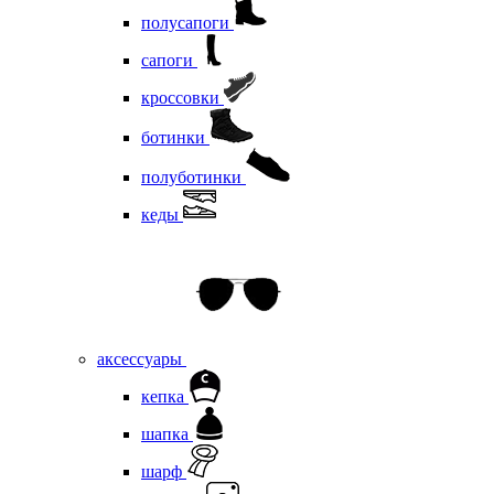
полусапоги
сапоги
кроссовки
ботинки
полуботинки
кеды
аксессуары
кепка
шапка
шарф