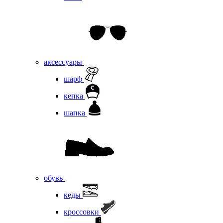
аксессуары
шарф
кепка
шапка
обувь
кеды
кроссовки