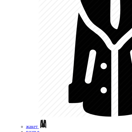
жакет
платья