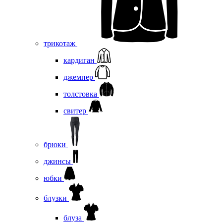
трикотаж
кардиган
джемпер
толстовка
свитер
брюки
джинсы
юбки
блузки
блуза