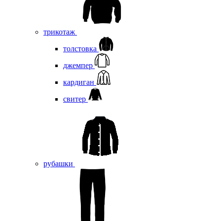
трикотаж
толстовка
джемпер
кардиган
свитер
рубашки