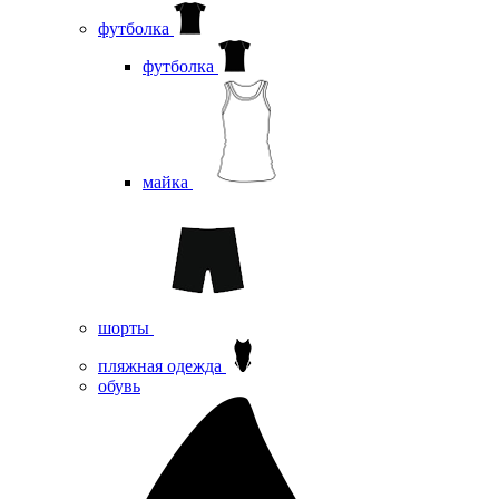
футболка
футболка
майка
шорты
пляжная одежда
oбувь