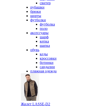
свитер
рубашки
брюки
шорты
футболки
футболка
поло
аксессуары
шарф
кепка
шапка
обувь
кеды
кроссовки
ботинки
сандалии
пляжная одежда
Жилет LASSE-D2