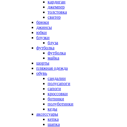
кардиган
джемпер
толстовка
свитер
брюки
джинсы
юбки
блузки
блуза
футболка
футболка
майка
шорты
пляжная одежда
oбувь
сандалии
полусапоги
сапоги
кроссовки
ботинки
полуботинки
кеды
аксессуары
кепка
шапка