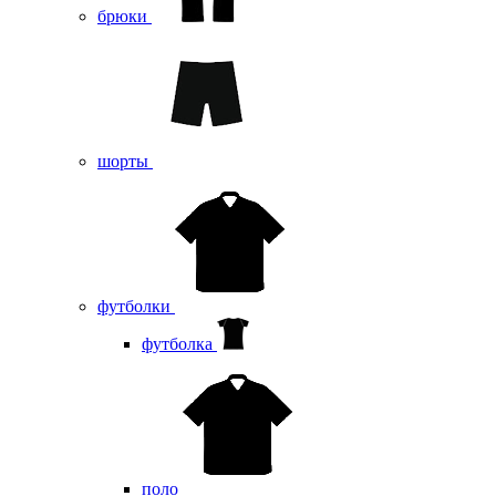
брюки
шорты
футболки
футболка
поло