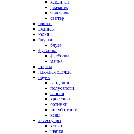
кардиган
джемпер
толстовка
свитер
брюки
джинсы
юбки
блузки
блуза
футболка
футболка
майка
шорты
пляжная одежда
oбувь
сандалии
полусапоги
сапоги
кроссовки
ботинки
полуботинки
кеды
аксессуары
кепка
шапка