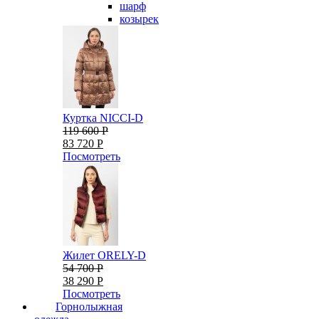
шарф
козырек
Куртка NICCI-D
119 600 Р
83 720 Р
Посмотреть
Жилет ORELY-D
54 700 Р
38 290 Р
Посмотреть
Горнолыжная