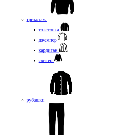
трикотаж
толстовка
джемпер
кардиган
свитер
рубашки