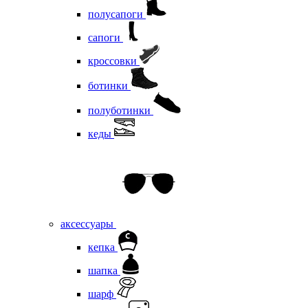
полусапоги
сапоги
кроссовки
ботинки
полуботинки
кеды
аксессуары
кепка
шапка
шарф