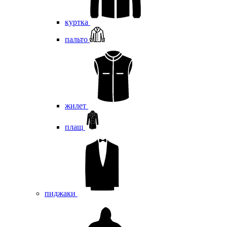
куртка
пальто
жилет
плащ
пиджаки