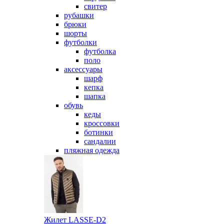
свитер
рубашки
брюки
шорты
футболки
футболка
поло
аксессуары
шарф
кепка
шапка
обувь
кеды
кроссовки
ботинки
сандалии
пляжная одежда
Жилет LASSE-D2