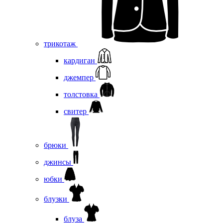
трикотаж
кардиган
джемпер
толстовка
свитер
брюки
джинсы
юбки
блузки
блуза