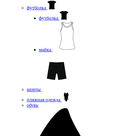
футболка
футболка
майка
шорты
пляжная одежда
oбувь