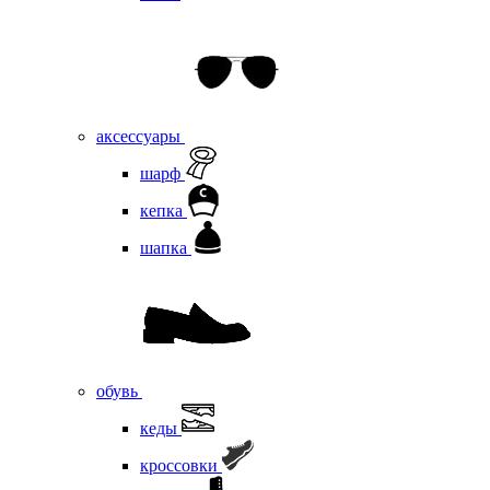
аксессуары
шарф
кепка
шапка
обувь
кеды
кроссовки