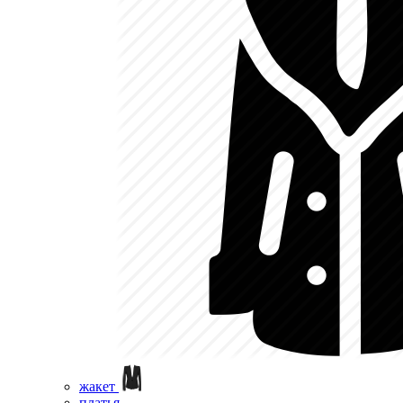
жакет
платья