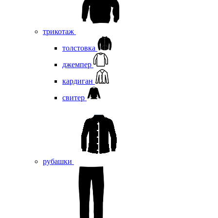
трикотаж
толстовка
джемпер
кардиган
свитер
рубашки