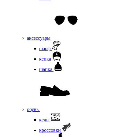
аксессуары
шарф
кепка
шапка
обувь
кеды
кроссовки