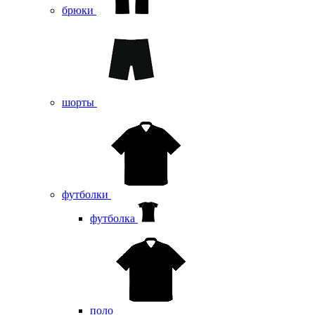
брюки
шорты
футболки
футболка
поло