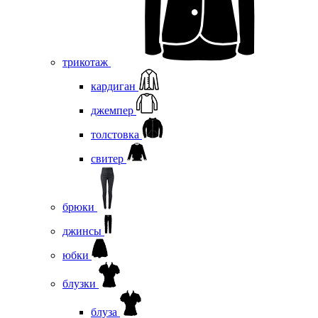
трикотаж
кардиган
джемпер
толстовка
свитер
брюки
джинсы
юбки
блузки
блуза