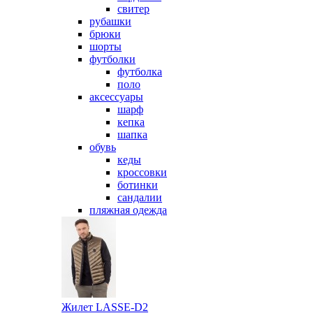
свитер
рубашки
брюки
шорты
футболки
футболка
поло
аксессуары
шарф
кепка
шапка
обувь
кеды
кроссовки
ботинки
сандалии
пляжная одежда
Жилет LASSE-D2