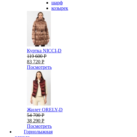
шарф
козырек
Куртка NICCI-D
119 600 Р
83 720 Р
Посмотреть
Жилет ORELY-D
54 700 Р
38 290 Р
Посмотреть
Горнолыжная