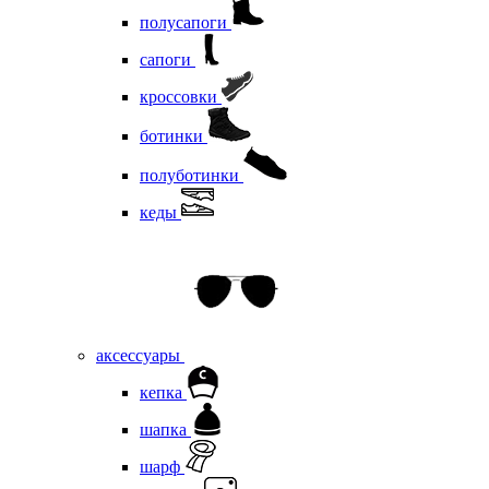
полусапоги
сапоги
кроссовки
ботинки
полуботинки
кеды
аксессуары
кепка
шапка
шарф