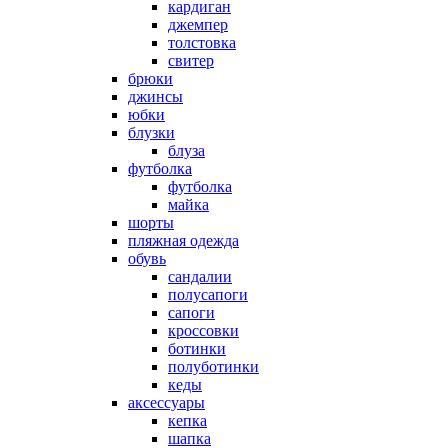
кардиган
джемпер
толстовка
свитер
брюки
джинсы
юбки
блузки
блуза
футболка
футболка
майка
шорты
пляжная одежда
oбувь
сандалии
полусапоги
сапоги
кроссовки
ботинки
полуботинки
кеды
аксессуары
кепка
шапка