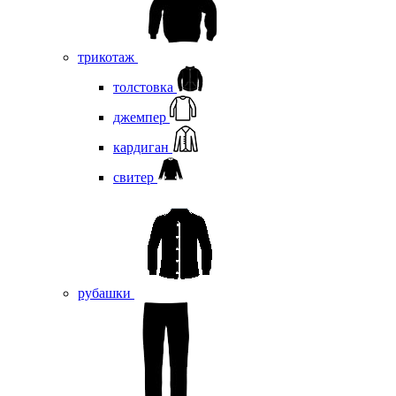
трикотаж
толстовка
джемпер
кардиган
свитер
рубашки