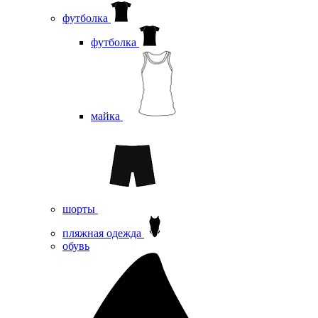
футболка
футболка
майка
шорты
пляжная одежда
oбувь