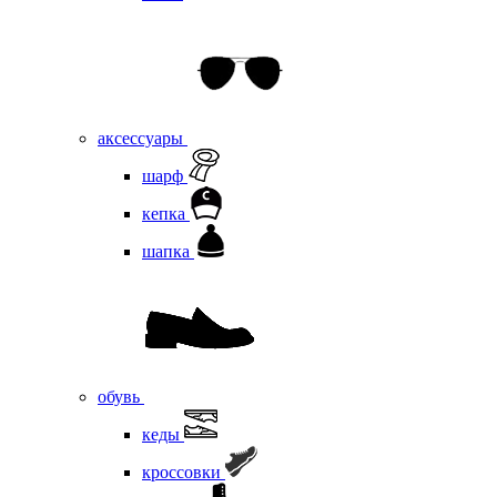
аксессуары
шарф
кепка
шапка
обувь
кеды
кроссовки