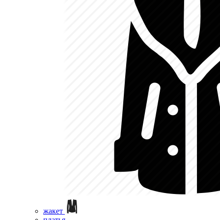
жакет
платья