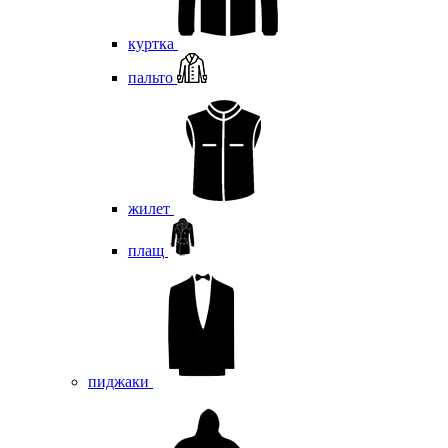
куртка
пальто
жилет
плащ
пиджаки