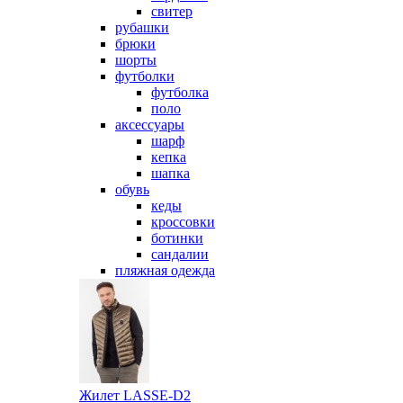
свитер
рубашки
брюки
шорты
футболки
футболка
поло
аксессуары
шарф
кепка
шапка
обувь
кеды
кроссовки
ботинки
сандалии
пляжная одежда
Жилет LASSE-D2