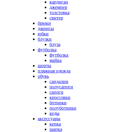
кардиган
джемпер
толстовка
свитер
брюки
джинсы
юбки
блузки
блуза
футболка
футболка
майка
шорты
пляжная одежда
oбувь
сандалии
полусапоги
сапоги
кроссовки
ботинки
полуботинки
кеды
аксессуары
кепка
шапка