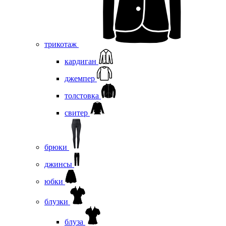
трикотаж
кардиган
джемпер
толстовка
свитер
брюки
джинсы
юбки
блузки
блуза