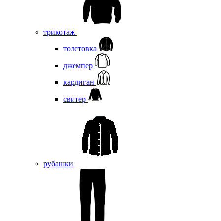
трикотаж
толстовка
джемпер
кардиган
свитер
рубашки