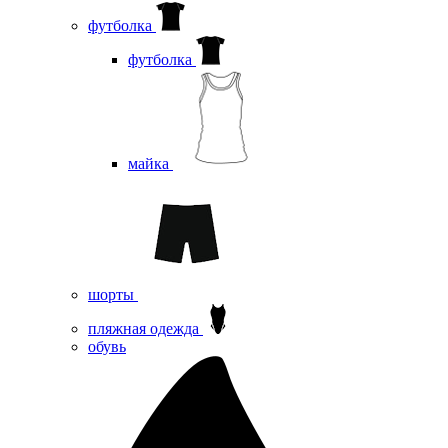
футболка
футболка
майка
шорты
пляжная одежда
oбувь