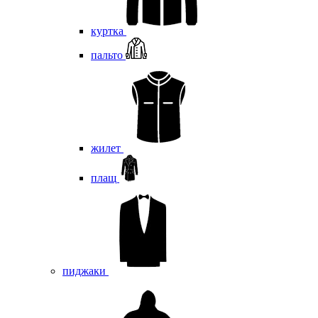
куртка
пальто
жилет
плащ
пиджаки