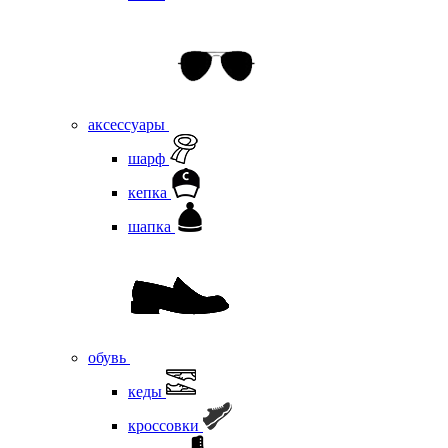
аксессуары
шарф
кепка
шапка
обувь
кеды
кроссовки