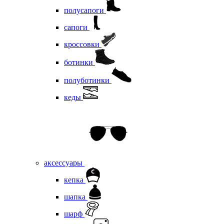
полусапоги
сапоги
кроссовки
ботинки
полуботинки
кеды
аксессуары
кепка
шапка
шарф