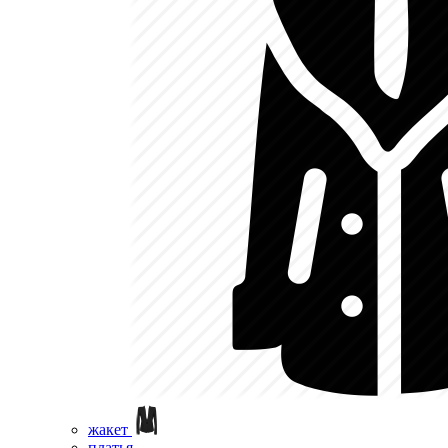
жакет
платья