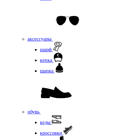
аксессуары
шарф
кепка
шапка
обувь
кеды
кроссовки