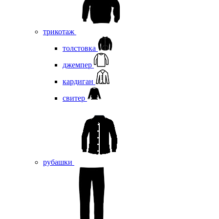
трикотаж
толстовка
джемпер
кардиган
свитер
рубашки