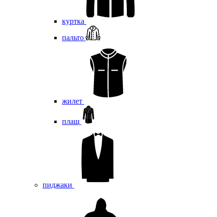
куртка
пальто
жилет
плащ
пиджаки