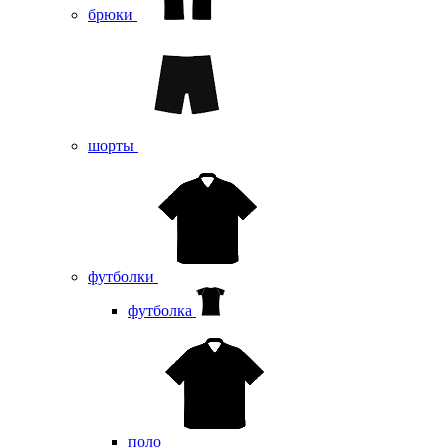
брюки
шорты
футболки
футболка
поло