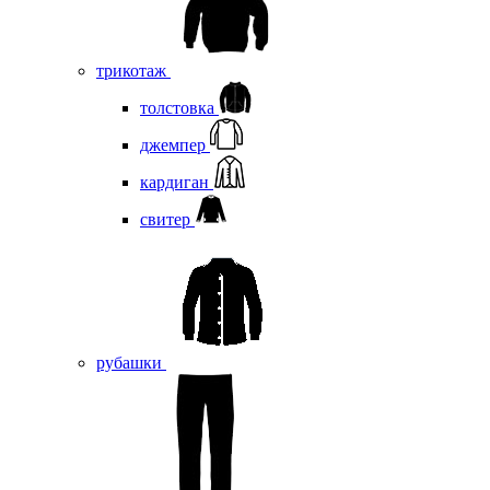
трикотаж
толстовка
джемпер
кардиган
свитер
рубашки