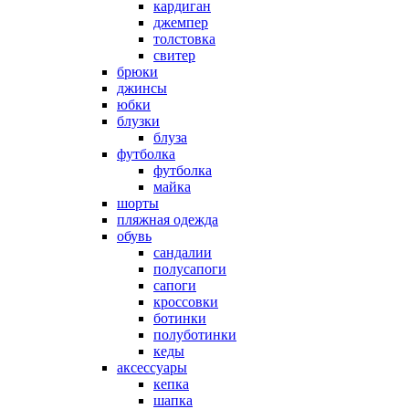
кардиган
джемпер
толстовка
свитер
брюки
джинсы
юбки
блузки
блуза
футболка
футболка
майка
шорты
пляжная одежда
oбувь
сандалии
полусапоги
сапоги
кроссовки
ботинки
полуботинки
кеды
аксессуары
кепка
шапка