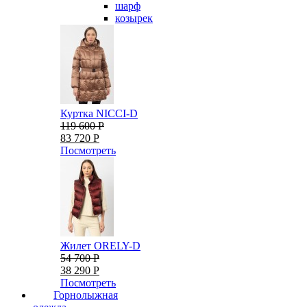
шарф
козырек
Куртка NICCI-D
119 600 Р
83 720 Р
Посмотреть
Жилет ORELY-D
54 700 Р
38 290 Р
Посмотреть
Горнолыжная