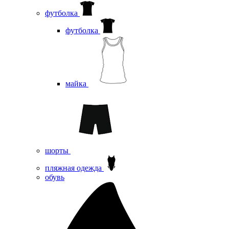
футболка
футболка
майка
шорты
пляжная одежда
oбувь