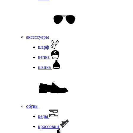
аксессуары
шарф
кепка
шапка
обувь
кеды
кроссовки