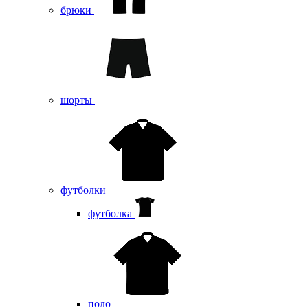
брюки
шорты
футболки
футболка
поло