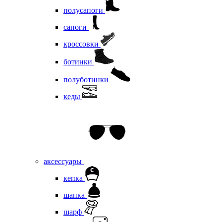
полусапоги
сапоги
кроссовки
ботинки
полуботинки
кеды
аксессуары
кепка
шапка
шарф