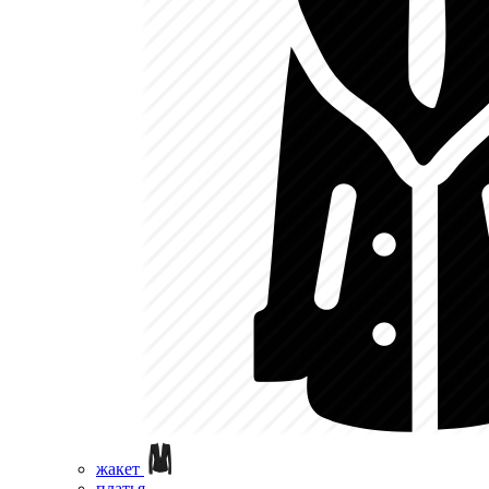
жакет
платья