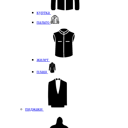
куртка
пальто
жилет
плащ
пиджаки