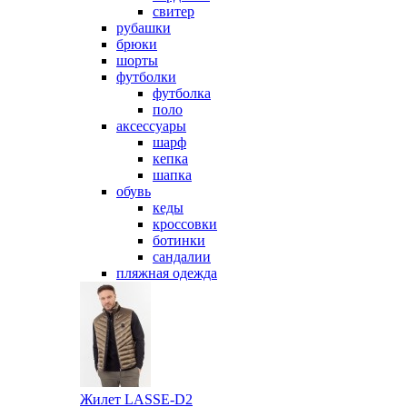
свитер
рубашки
брюки
шорты
футболки
футболка
поло
аксессуары
шарф
кепка
шапка
обувь
кеды
кроссовки
ботинки
сандалии
пляжная одежда
Жилет LASSE-D2