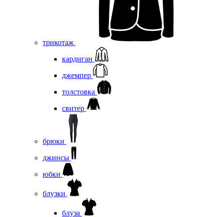
трикотаж
кардиган
джемпер
толстовка
свитер
брюки
джинсы
юбки
блузки
блуза