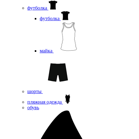
футболка
футболка
майка
шорты
пляжная одежда
oбувь