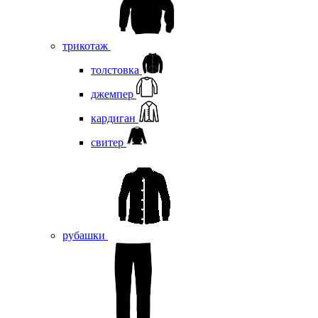
трикотаж
толстовка
джемпер
кардиган
свитер
рубашки