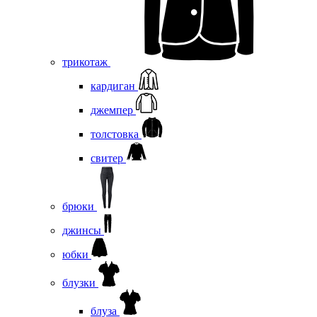
трикотаж
кардиган
джемпер
толстовка
свитер
брюки
джинсы
юбки
блузки
блуза