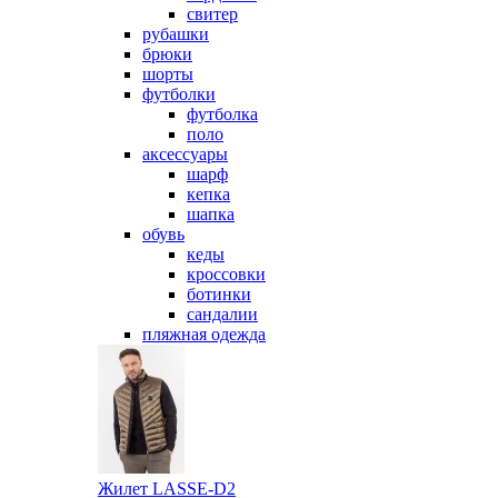
свитер
рубашки
брюки
шорты
футболки
футболка
поло
аксессуары
шарф
кепка
шапка
обувь
кеды
кроссовки
ботинки
сандалии
пляжная одежда
Жилет LASSE-D2