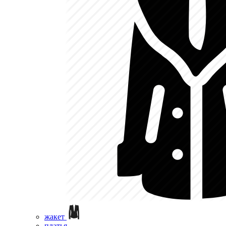
жакет
платья