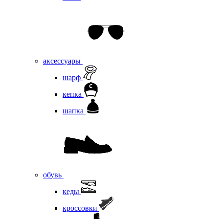
аксессуары
шарф
кепка
шапка
обувь
кеды
кроссовки