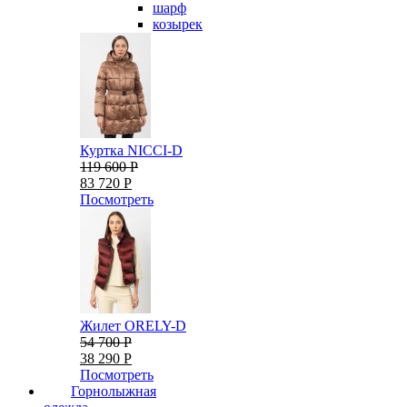
шарф
козырек
Куртка NICCI-D
119 600 Р
83 720 Р
Посмотреть
Жилет ORELY-D
54 700 Р
38 290 Р
Посмотреть
Горнолыжная