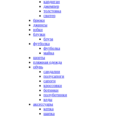
кардиган
джемпер
толстовка
свитер
брюки
джинсы
юбки
блузки
блуза
футболка
футболка
майка
шорты
пляжная одежда
oбувь
сандалии
полусапоги
сапоги
кроссовки
ботинки
полуботинки
кеды
аксессуары
кепка
шапка