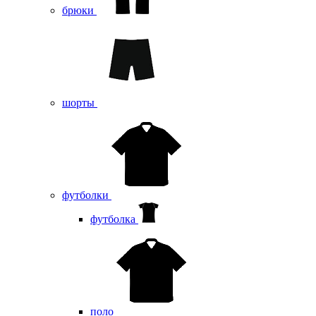
брюки
шорты
футболки
футболка
поло