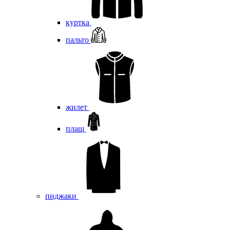
куртка
пальто
жилет
плащ
пиджаки