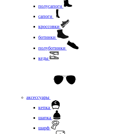
полусапоги
сапоги
кроссовки
ботинки
полуботинки
кеды
аксессуары
кепка
шапка
шарф