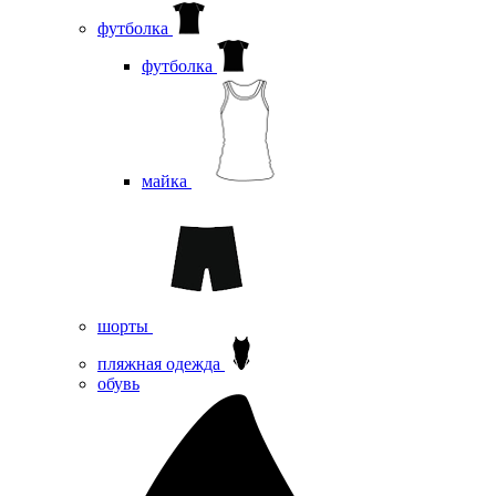
футболка
футболка
майка
шорты
пляжная одежда
oбувь