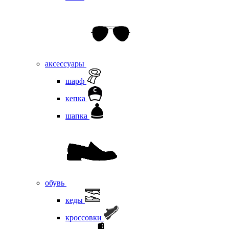
аксессуары
шарф
кепка
шапка
обувь
кеды
кроссовки