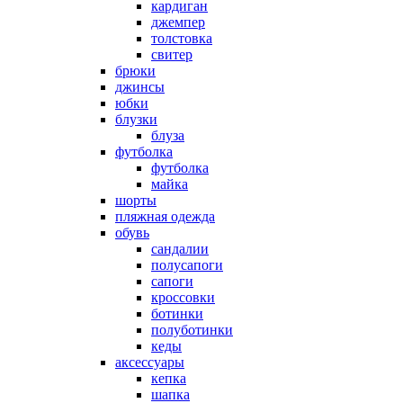
кардиган
джемпер
толстовка
свитер
брюки
джинсы
юбки
блузки
блуза
футболка
футболка
майка
шорты
пляжная одежда
oбувь
сандалии
полусапоги
сапоги
кроссовки
ботинки
полуботинки
кеды
аксессуары
кепка
шапка