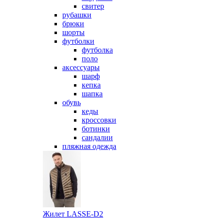
свитер
рубашки
брюки
шорты
футболки
футболка
поло
аксессуары
шарф
кепка
шапка
обувь
кеды
кроссовки
ботинки
сандалии
пляжная одежда
Жилет LASSE-D2