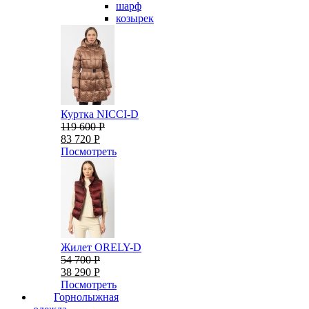
шарф
козырек
Куртка NICCI-D
119 600 Р
83 720 Р
Посмотреть
Жилет ORELY-D
54 700 Р
38 290 Р
Посмотреть
Горнолыжная