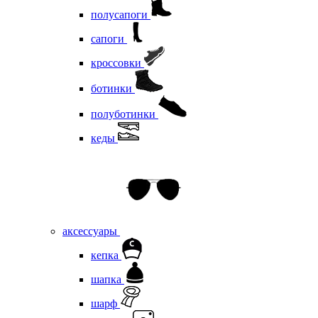
полусапоги
сапоги
кроссовки
ботинки
полуботинки
кеды
аксессуары
кепка
шапка
шарф