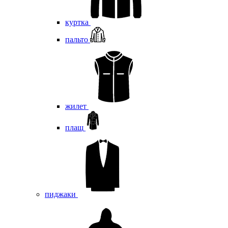
куртка
пальто
жилет
плащ
пиджаки