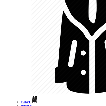
жакет
платья