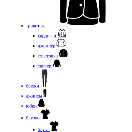
трикотаж
кардиган
джемпер
толстовка
свитер
брюки
джинсы
юбки
блузки
блуза