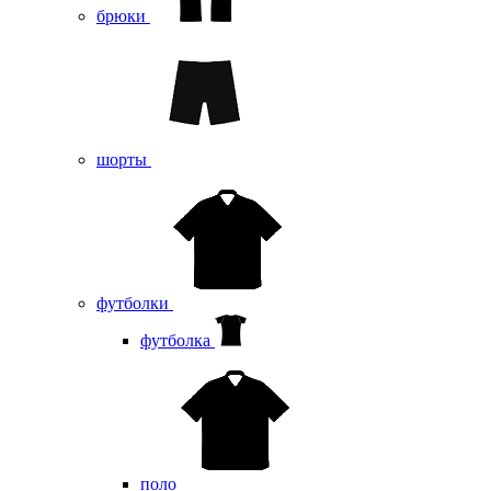
брюки
шорты
футболки
футболка
поло