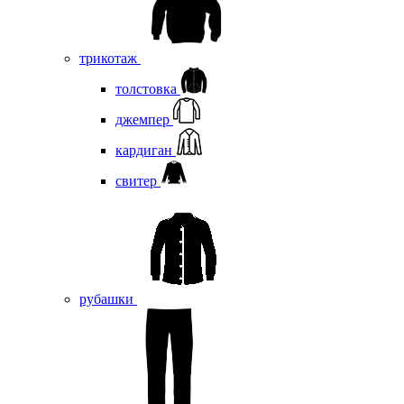
трикотаж
толстовка
джемпер
кардиган
свитер
рубашки