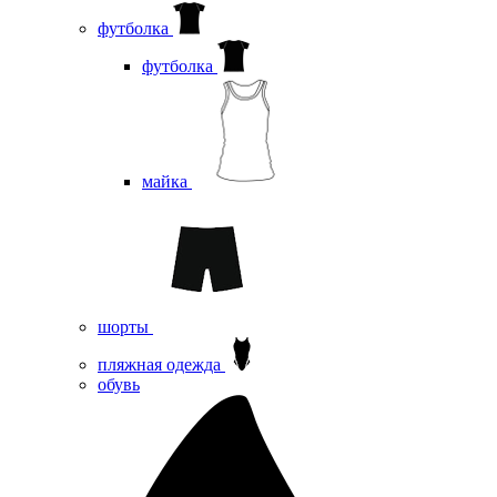
футболка
футболка
майка
шорты
пляжная одежда
oбувь