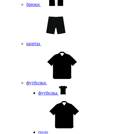
брюки
шорты
футболки
футболка
поло