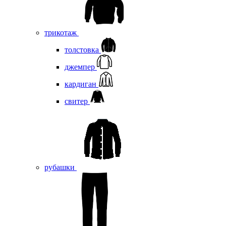
трикотаж
толстовка
джемпер
кардиган
свитер
рубашки