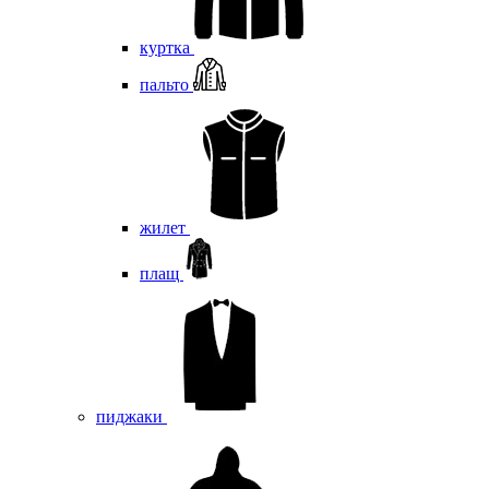
куртка
пальто
жилет
плащ
пиджаки