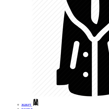
жакет
платья