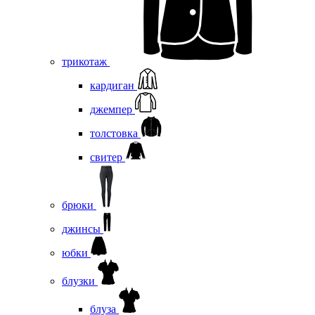
трикотаж
кардиган
джемпер
толстовка
свитер
брюки
джинсы
юбки
блузки
блуза