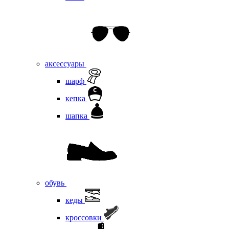
аксессуары
шарф
кепка
шапка
обувь
кеды
кроссовки