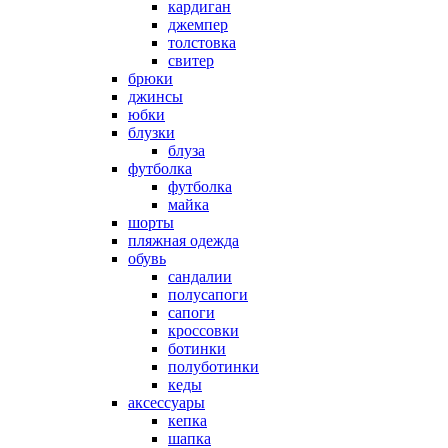
кардиган
джемпер
толстовка
свитер
брюки
джинсы
юбки
блузки
блуза
футболка
футболка
майка
шорты
пляжная одежда
oбувь
сандалии
полусапоги
сапоги
кроссовки
ботинки
полуботинки
кеды
аксессуары
кепка
шапка