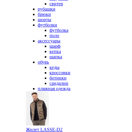
свитер
рубашки
брюки
шорты
футболки
футболка
поло
аксессуары
шарф
кепка
шапка
обувь
кеды
кроссовки
ботинки
сандалии
пляжная одежда
Жилет LASSE-D2