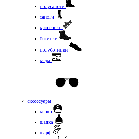
полусапоги
сапоги
кроссовки
ботинки
полуботинки
кеды
аксессуары
кепка
шапка
шарф