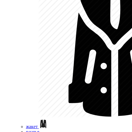
жакет
платья