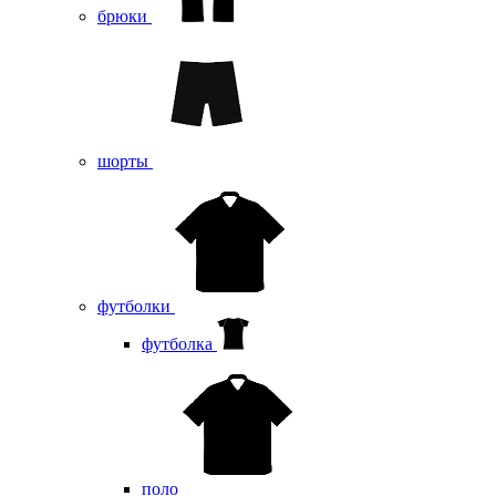
брюки
шорты
футболки
футболка
поло