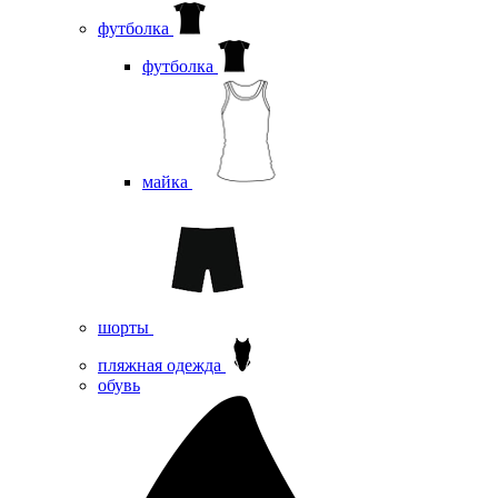
футболка
футболка
майка
шорты
пляжная одежда
oбувь