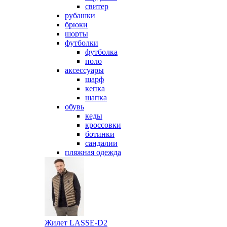
свитер
рубашки
брюки
шорты
футболки
футболка
поло
аксессуары
шарф
кепка
шапка
обувь
кеды
кроссовки
ботинки
сандалии
пляжная одежда
Жилет LASSE-D2