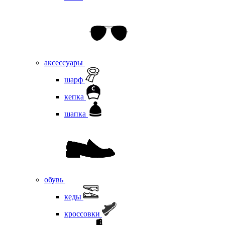
аксессуары
шарф
кепка
шапка
обувь
кеды
кроссовки