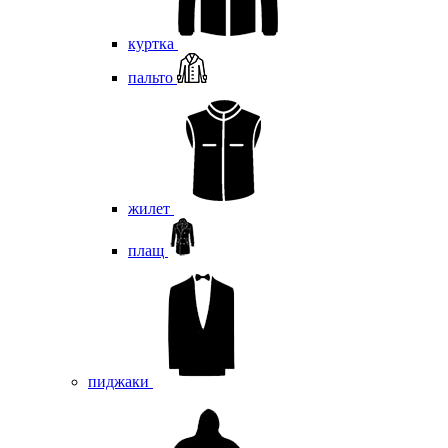
куртка
пальто
жилет
плащ
пиджаки