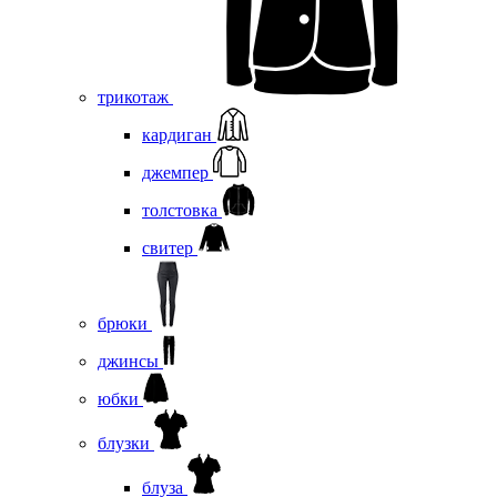
трикотаж
кардиган
джемпер
толстовка
свитер
брюки
джинсы
юбки
блузки
блуза