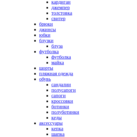
кардиган
джемпер
толстовка
свитер
брюки
джинсы
юбки
блузки
блуза
футболка
футболка
майка
шорты
пляжная одежда
oбувь
сандалии
полусапоги
сапоги
кроссовки
ботинки
полуботинки
кеды
аксессуары
кепка
шапка