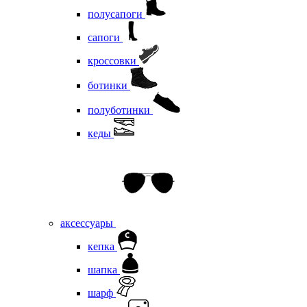
полусапоги
сапоги
кроссовки
ботинки
полуботинки
кеды
аксессуары
кепка
шапка
шарф