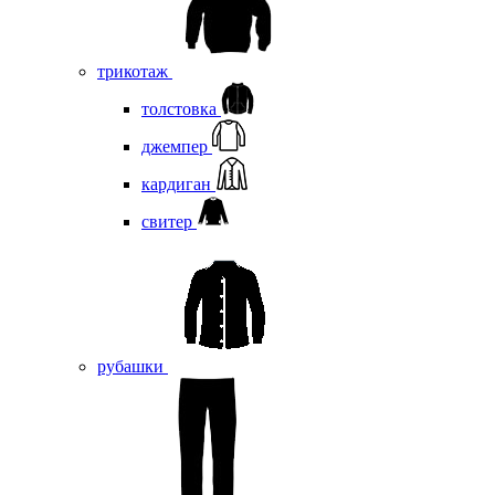
трикотаж
толстовка
джемпер
кардиган
свитер
рубашки