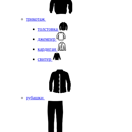
трикотаж
толстовка
джемпер
кардиган
свитер
рубашки