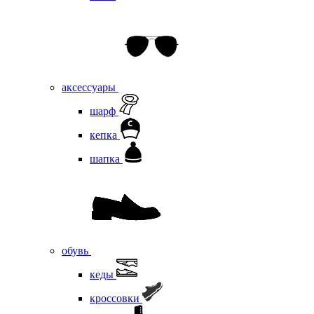
аксессуары
шарф
кепка
шапка
обувь
кеды
кроссовки