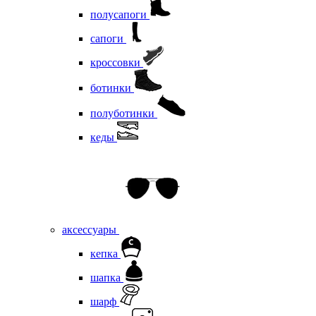
полусапоги
сапоги
кроссовки
ботинки
полуботинки
кеды
аксессуары
кепка
шапка
шарф