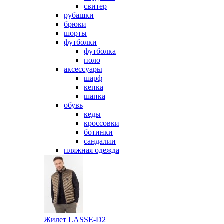
свитер
рубашки
брюки
шорты
футболки
футболка
поло
аксессуары
шарф
кепка
шапка
обувь
кеды
кроссовки
ботинки
сандалии
пляжная одежда
Жилет LASSE-D2