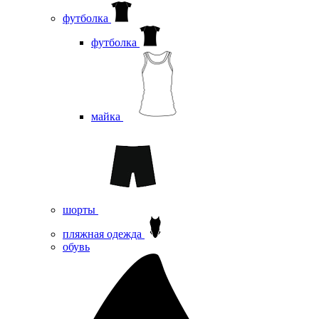
футболка
футболка
майка
шорты
пляжная одежда
oбувь