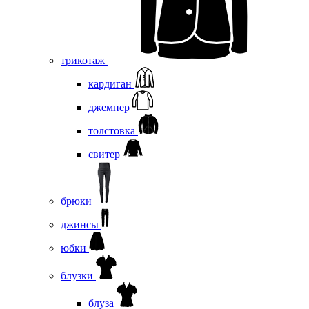
трикотаж
кардиган
джемпер
толстовка
свитер
брюки
джинсы
юбки
блузки
блуза