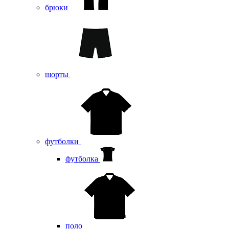
брюки
шорты
футболки
футболка
поло