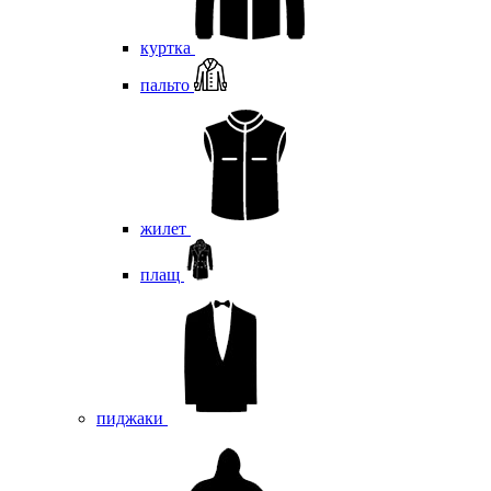
куртка
пальто
жилет
плащ
пиджаки