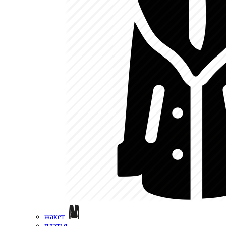
жакет
платья