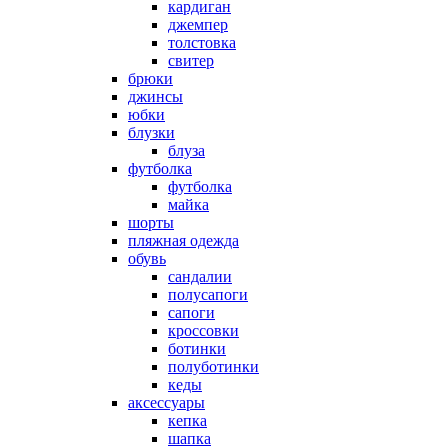
кардиган
джемпер
толстовка
свитер
брюки
джинсы
юбки
блузки
блуза
футболка
футболка
майка
шорты
пляжная одежда
oбувь
сандалии
полусапоги
сапоги
кроссовки
ботинки
полуботинки
кеды
аксессуары
кепка
шапка