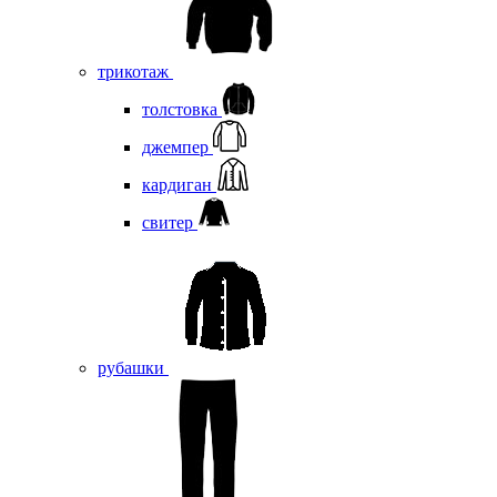
трикотаж
толстовка
джемпер
кардиган
свитер
рубашки