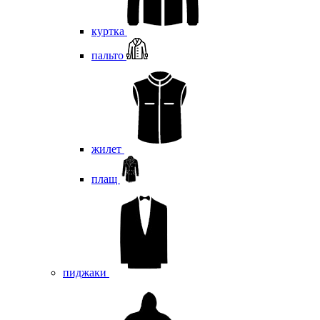
куртка
пальто
жилет
плащ
пиджаки