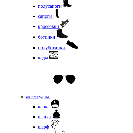
полусапоги
сапоги
кроссовки
ботинки
полуботинки
кеды
аксессуары
кепка
шапка
шарф