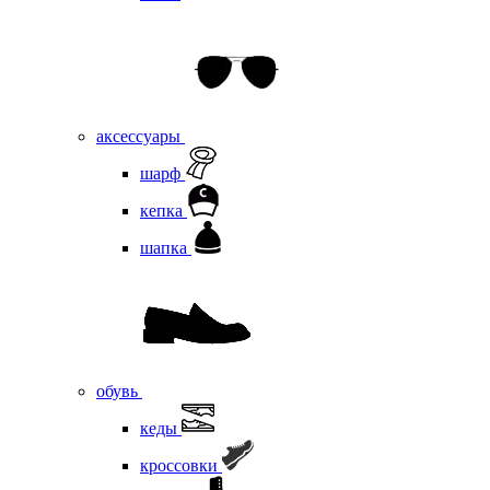
аксессуары
шарф
кепка
шапка
обувь
кеды
кроссовки