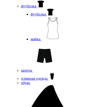
футболка
футболка
майка
шорты
пляжная одежда
oбувь