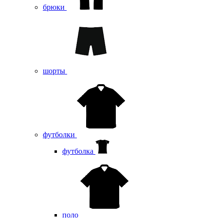
брюки
шорты
футболки
футболка
поло