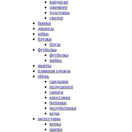
кардиган
джемпер
толстовка
свитер
брюки
джинсы
юбки
блузки
блуза
футболка
футболка
майка
шорты
пляжная одежда
oбувь
сандалии
полусапоги
сапоги
кроссовки
ботинки
полуботинки
кеды
аксессуары
кепка
шапка