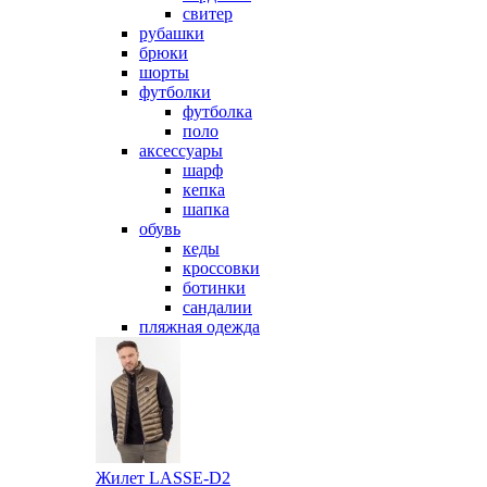
свитер
рубашки
брюки
шорты
футболки
футболка
поло
аксессуары
шарф
кепка
шапка
обувь
кеды
кроссовки
ботинки
сандалии
пляжная одежда
Жилет LASSE-D2