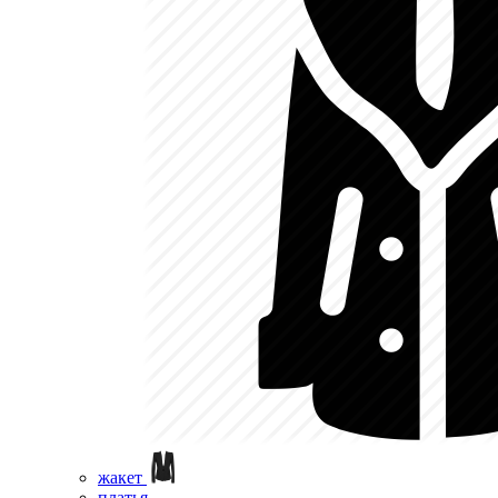
жакет
платья