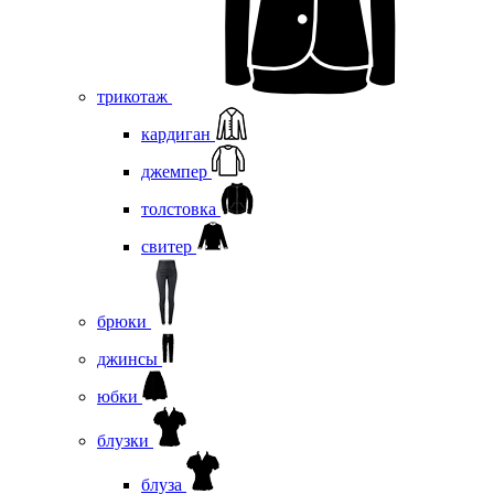
трикотаж
кардиган
джемпер
толстовка
свитер
брюки
джинсы
юбки
блузки
блуза