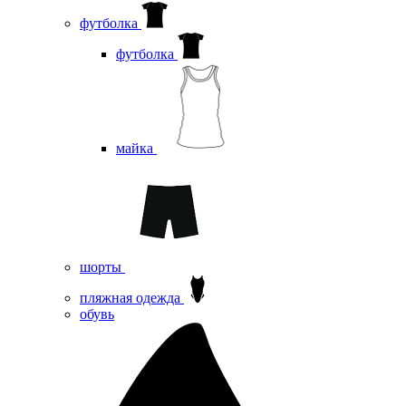
футболка
футболка
майка
шорты
пляжная одежда
oбувь