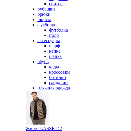
свитер
рубашки
брюки
шорты
футболки
футболка
поло
аксессуары
шарф
кепка
шапка
обувь
кеды
кроссовки
ботинки
сандалии
пляжная одежда
Жилет LASSE-D2