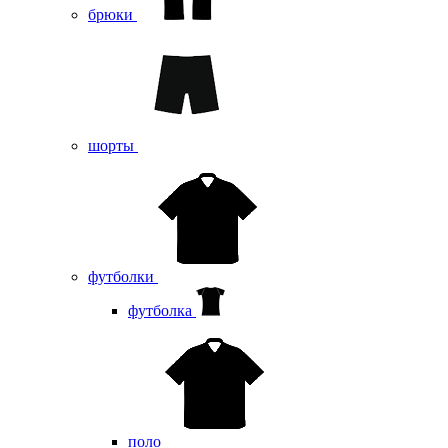
брюки
шорты
футболки
футболка
поло