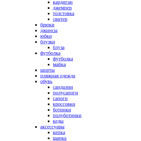
кардиган
джемпер
толстовка
свитер
брюки
джинсы
юбки
блузки
блуза
футболка
футболка
майка
шорты
пляжная одежда
oбувь
сандалии
полусапоги
сапоги
кроссовки
ботинки
полуботинки
кеды
аксессуары
кепка
шапка