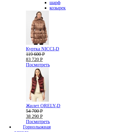
шарф
козырек
Куртка NICCI-D
119 600 Р
83 720 Р
Посмотреть
Жилет ORELY-D
54 700 Р
38 290 Р
Посмотреть
Горнолыжная