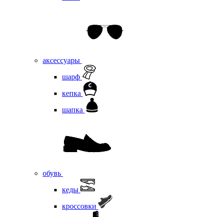
аксессуары
шарф
кепка
шапка
обувь
кеды
кроссовки