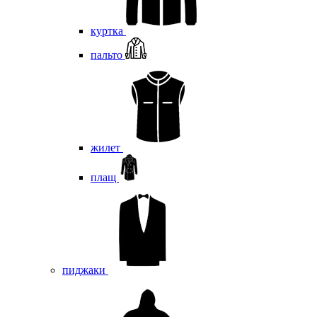
куртка
пальто
жилет
плащ
пиджаки