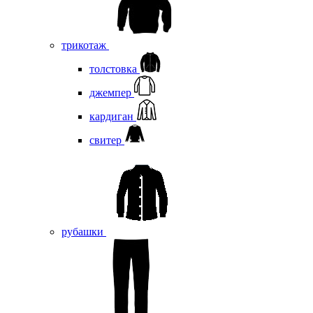
трикотаж
толстовка
джемпер
кардиган
свитер
рубашки