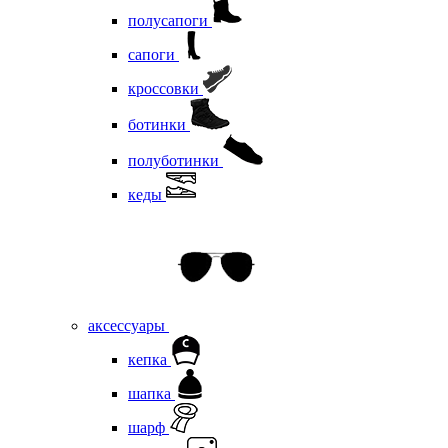
полусапоги
сапоги
кроссовки
ботинки
полуботинки
кеды
аксессуары
кепка
шапка
шарф