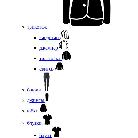
трикотаж
кардиган
джемпер
толстовка
свитер
брюки
джинсы
юбки
блузки
блуза