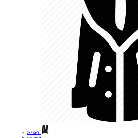
жакет
платья