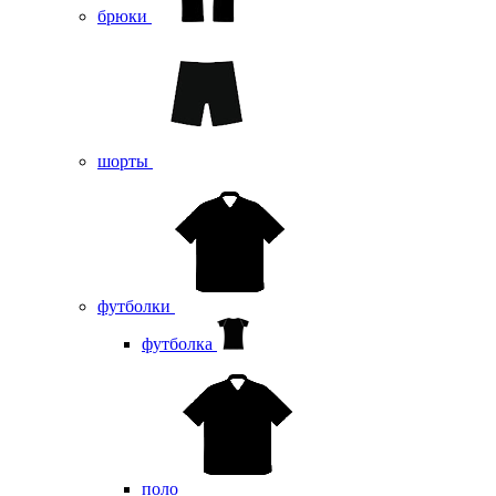
брюки
шорты
футболки
футболка
поло