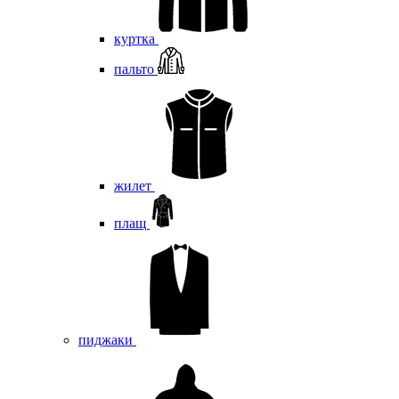
куртка
пальто
жилет
плащ
пиджаки