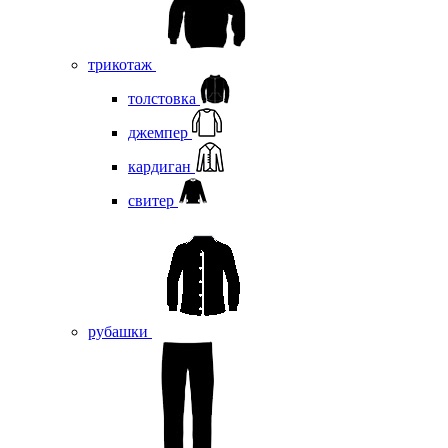
трикотаж
толстовка
джемпер
кардиган
свитер
рубашки