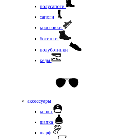
полусапоги
сапоги
кроссовки
ботинки
полуботинки
кеды
аксессуары
кепка
шапка
шарф