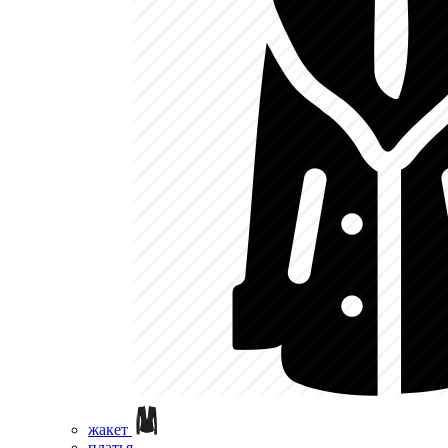
жакет
платья