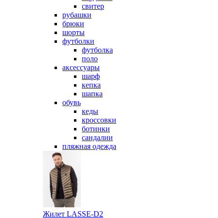
свитер
рубашки
брюки
шорты
футболки
футболка
поло
аксессуары
шарф
кепка
шапка
обувь
кеды
кроссовки
ботинки
сандалии
пляжная одежда
Жилет LASSE-D2