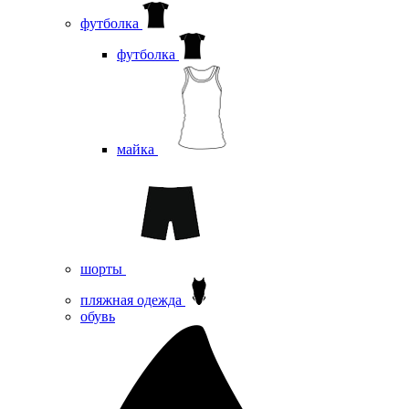
футболка
футболка
майка
шорты
пляжная одежда
oбувь