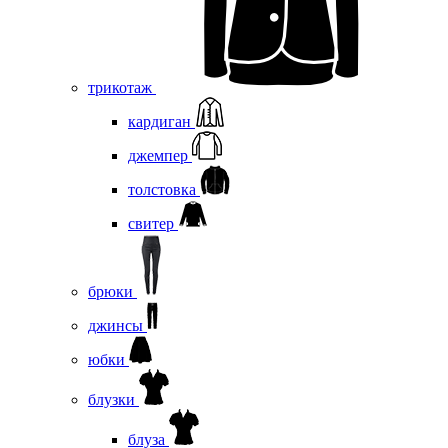
трикотаж
кардиган
джемпер
толстовка
свитер
брюки
джинсы
юбки
блузки
блуза