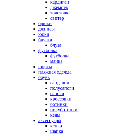
кардиган
джемпер
толстовка
свитер
брюки
джинсы
юбки
блузки
блуза
футболка
футболка
майка
шорты
пляжная одежда
oбувь
сандалии
полусапоги
сапоги
кроссовки
ботинки
полуботинки
кеды
аксессуары
кепка
шапка