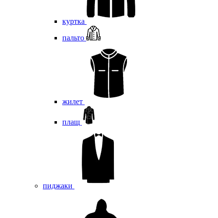
куртка
пальто
жилет
плащ
пиджаки