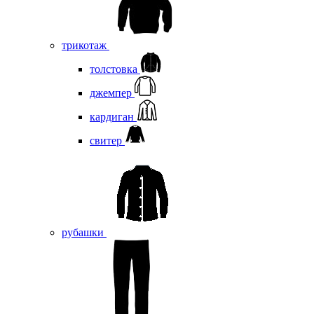
трикотаж
толстовка
джемпер
кардиган
свитер
рубашки