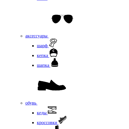
аксессуары
шарф
кепка
шапка
обувь
кеды
кроссовки