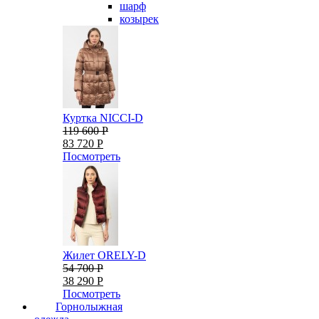
шарф
козырек
Куртка NICCI-D
119 600 Р
83 720 Р
Посмотреть
Жилет ORELY-D
54 700 Р
38 290 Р
Посмотреть
Горнолыжная