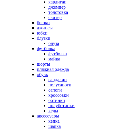
кардиган
джемпер
толстовка
свитер
брюки
джинсы
юбки
блузки
блуза
футболка
футболка
майка
шорты
пляжная одежда
oбувь
сандалии
полусапоги
сапоги
кроссовки
ботинки
полуботинки
кеды
аксессуары
кепка
шапка