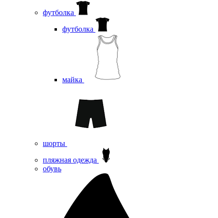
футболка
футболка
майка
шорты
пляжная одежда
oбувь