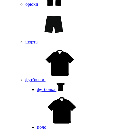
брюки
шорты
футболки
футболка
поло