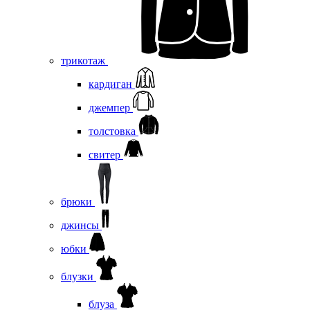
трикотаж
кардиган
джемпер
толстовка
свитер
брюки
джинсы
юбки
блузки
блуза