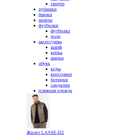
свитер
рубашки
брюки
шорты
футболки
футболка
поло
аксессуары
шарф
кепка
шапка
обувь
кеды
кроссовки
ботинки
сандалии
пляжная одежда
Жилет LASSE-D2