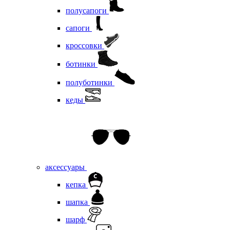
полусапоги
сапоги
кроссовки
ботинки
полуботинки
кеды
аксессуары
кепка
шапка
шарф