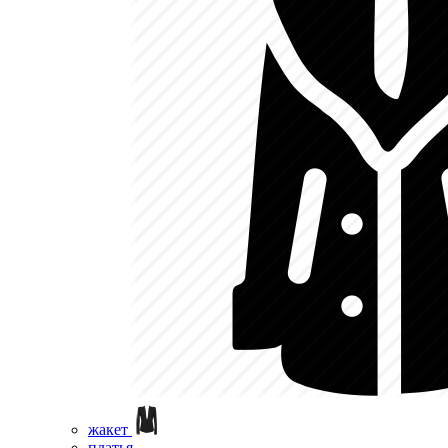
жакет
платья