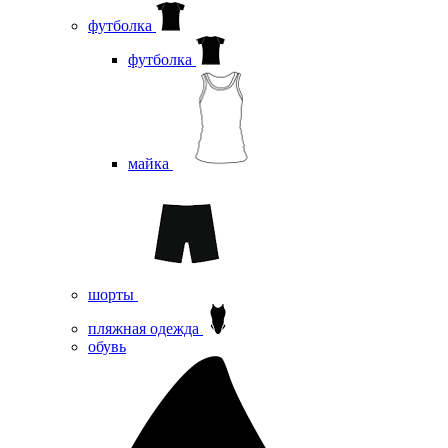
футболка
футболка
майка
шорты
пляжная одежда
oбувь