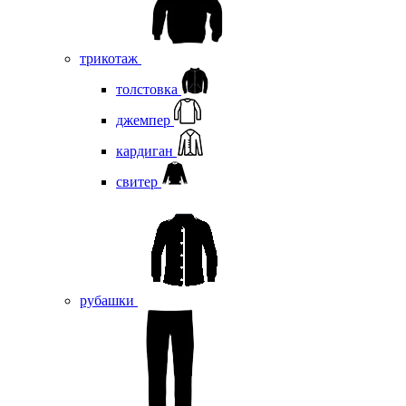
трикотаж
толстовка
джемпер
кардиган
свитер
рубашки