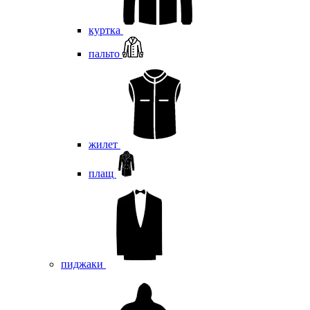
куртка
пальто
жилет
плащ
пиджаки