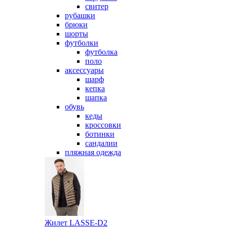
свитер
рубашки
брюки
шорты
футболки
футболка
поло
аксессуары
шарф
кепка
шапка
обувь
кеды
кроссовки
ботинки
сандалии
пляжная одежда
Жилет LASSE-D2