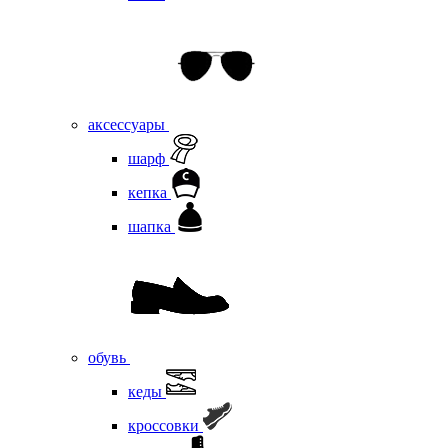
аксессуары
шарф
кепка
шапка
обувь
кеды
кроссовки