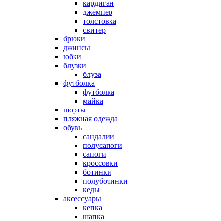
кардиган
джемпер
толстовка
свитер
брюки
джинсы
юбки
блузки
блуза
футболка
футболка
майка
шорты
пляжная одежда
oбувь
сандалии
полусапоги
сапоги
кроссовки
ботинки
полуботинки
кеды
аксессуары
кепка
шапка