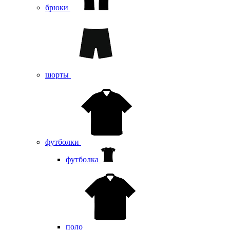
брюки
шорты
футболки
футболка
поло