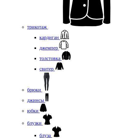
трикотаж
кардиган
джемпер
толстовка
свитер
брюки
джинсы
юбки
блузки
блуза