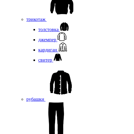
трикотаж
толстовка
джемпер
кардиган
свитер
рубашки