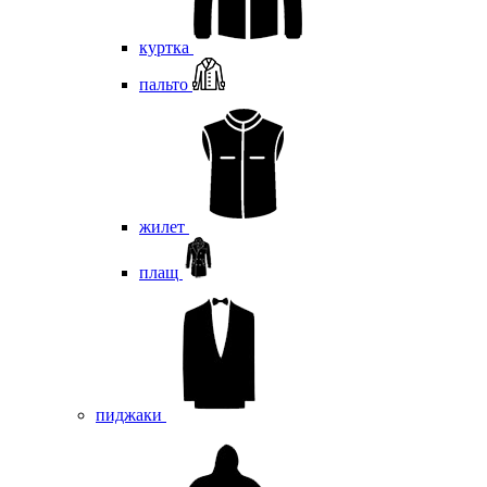
куртка
пальто
жилет
плащ
пиджаки