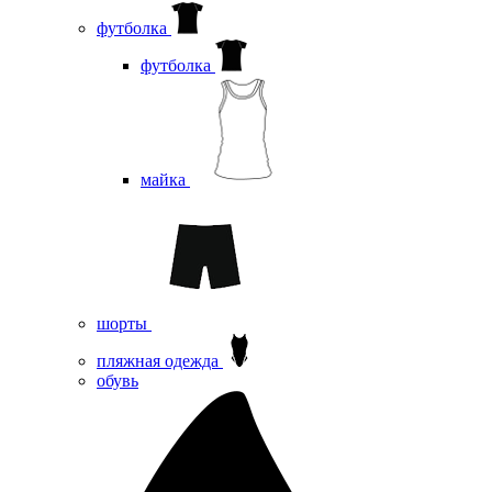
футболка
футболка
майка
шорты
пляжная одежда
oбувь