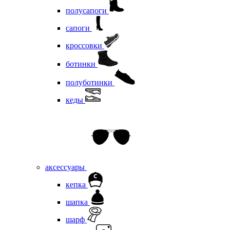
полусапоги
сапоги
кроссовки
ботинки
полуботинки
кеды
аксессуары
кепка
шапка
шарф