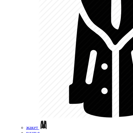
жакет
платья